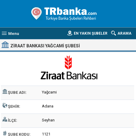
Menu
EN YAKIN ŞUBELER
ARAMA
ZIRAAT BANKASI YAĞCAMI ŞUBESI
Yağcami
ŞUBE ADI:
Adana
ŞEHIR:
Seyhan
İLÇE:
1121
ŞUBE KODU: