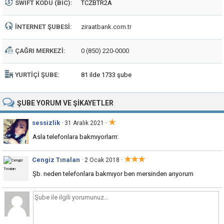
SWIFT KODU (BIC):
TCZBTR2A
İNTERNET ŞUBESI:
ziraatbank.com.tr
ÇAĞRI MERKEZI:
0 (850) 220-0000
YURTIÇI ŞUBE:
81 ilde 1733 şube
ŞUBE
YORUM VE ŞIKAYETLER
★
sessizlik
·
· 31 Aralık 2021
Asla telefonlara bakmıyorlarrr.
★★★
Cengiz Tınalan
·
· 2 Ocak 2018
Şb. neden telefonlara bakmıyor ben mersinden arıyorum