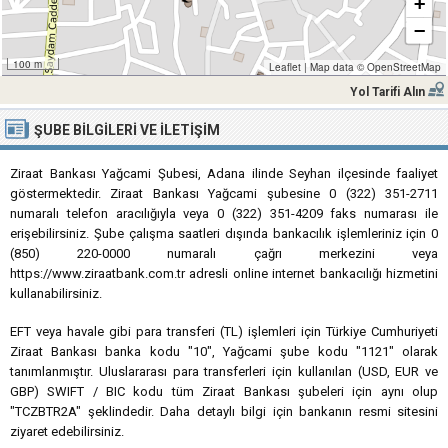
+
−
100 m
Leaflet
|
Map data ©
OpenStreetMap
Yol Tarifi Alın
ŞUBE BILGILERI VE İLETIŞIM
Ziraat Bankası Yağcami Şubesi, Adana ilinde Seyhan ilçesinde faaliyet
göstermektedir. Ziraat Bankası Yağcami şubesine 0 (322) 351-2711
numaralı telefon aracılığıyla veya 0 (322) 351-4209 faks numarası ile
erişebilirsiniz. Şube çalışma saatleri dışında bankacılık işlemleriniz için 0
(850) 220-0000 numaralı çağrı merkezini veya
https://www.ziraatbank.com.tr adresli online internet bankacılığı hizmetini
kullanabilirsiniz.
EFT veya havale gibi para transferi (TL) işlemleri için Türkiye Cumhuriyeti
Ziraat Bankası banka kodu "10", Yağcami şube kodu "1121" olarak
tanımlanmıştır. Uluslararası para transferleri için kullanılan (USD, EUR ve
GBP) SWIFT / BIC kodu tüm Ziraat Bankası şubeleri için aynı olup
"TCZBTR2A" şeklindedir. Daha detaylı bilgi için bankanın resmi sitesini
ziyaret edebilirsiniz.