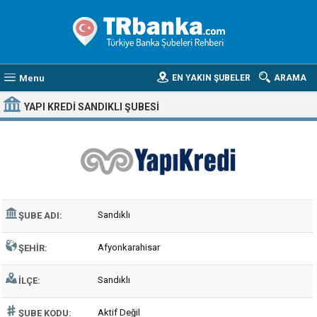
Menu
EN YAKIN ŞUBELER
ARAMA
YAPI KREDI SANDIKLI ŞUBESI
Sandıklı
ŞUBE ADI:
Afyonkarahisar
ŞEHIR:
Sandıklı
İLÇE:
Aktif Değil
ŞUBE KODU: