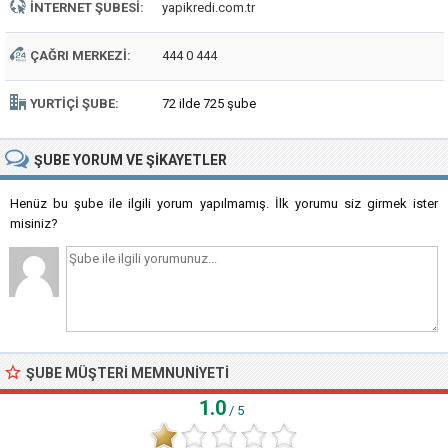
İNTERNET ŞUBESI:
yapikredi.com.tr
ÇAĞRI MERKEZI:
444 0 444
YURTIÇI ŞUBE:
72 ilde 725 şube
ŞUBE
YORUM VE ŞIKAYETLER
Henüz bu şube ile ilgili yorum yapılmamış. İlk yorumu siz girmek ister
misiniz?
ŞUBE MÜŞTERI MEMNUNIYETI
1.0
/ 5