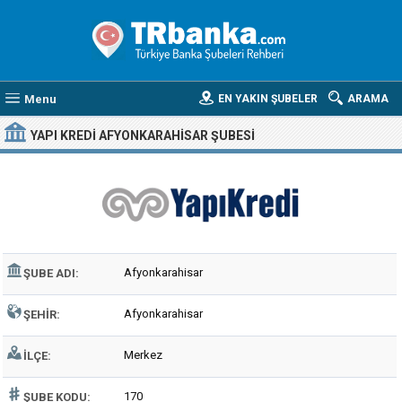
Menu
EN YAKIN ŞUBELER
ARAMA
YAPI KREDI AFYONKARAHISAR ŞUBESI
Afyonkarahisar
ŞUBE ADI:
Afyonkarahisar
ŞEHIR:
Merkez
İLÇE:
170
ŞUBE KODU: