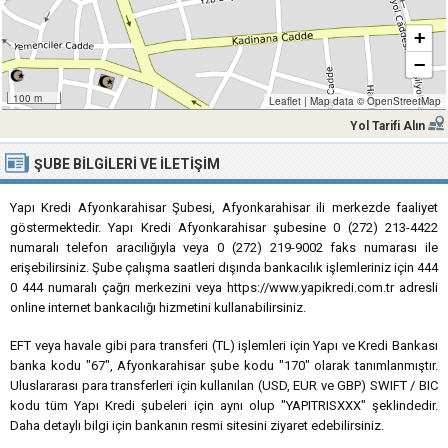
+
−
100 m
Leaflet
|
Map data ©
OpenStreetMap
Yol Tarifi Alın
ŞUBE BILGILERI VE İLETIŞIM
Yapı Kredi Afyonkarahisar Şubesi, Afyonkarahisar ili merkezde faaliyet
göstermektedir. Yapı Kredi Afyonkarahisar şubesine 0 (272) 213-4422
numaralı telefon aracılığıyla veya 0 (272) 219-9002 faks numarası ile
erişebilirsiniz. Şube çalışma saatleri dışında bankacılık işlemleriniz için 444
0 444 numaralı çağrı merkezini veya https://www.yapikredi.com.tr adresli
online internet bankacılığı hizmetini kullanabilirsiniz.
EFT veya havale gibi para transferi (TL) işlemleri için Yapı ve Kredi Bankası
banka kodu "67", Afyonkarahisar şube kodu "170" olarak tanımlanmıştır.
Uluslararası para transferleri için kullanılan (USD, EUR ve GBP) SWIFT / BIC
kodu tüm Yapı Kredi şubeleri için aynı olup "YAPITRISXXX" şeklindedir.
Daha detaylı bilgi için bankanın resmi sitesini ziyaret edebilirsiniz.