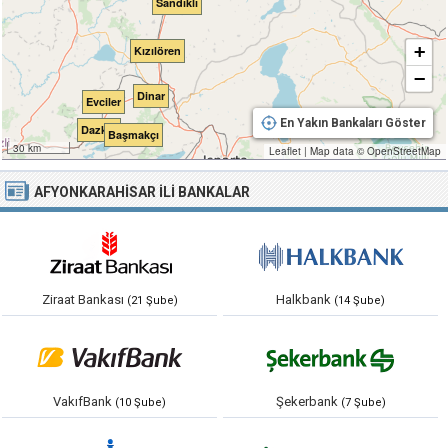
Sandıklı
+
Kızılören
−
Dinar
Evciler
En Yakın Bankaları Göster
Dazkırı
Başmakçı
30 km
Leaflet
|
Map data ©
OpenStreetMap
AFYONKARAHISAR İLI
BANKALAR
Ziraat Bankası
Halkbank
(21 Şube)
(14 Şube)
VakıfBank
Şekerbank
(10 Şube)
(7 Şube)