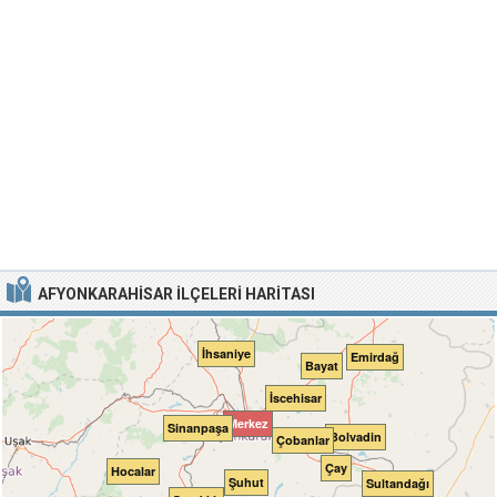
AFYONKARAHISAR İLÇELERI HARITASI
İhsaniye
Emirdağ
Bayat
İscehisar
Merkez
Sinanpaşa
Bolvadin
Çobanlar
Çay
Hocalar
Şuhut
Sultandağı