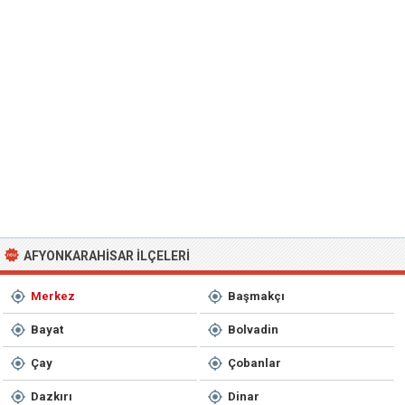
AFYONKARAHISAR İLÇELERI
Merkez
Başmakçı
Bayat
Bolvadin
Çay
Çobanlar
Dazkırı
Dinar