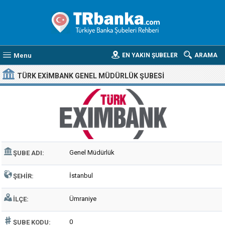
Menu
EN YAKIN ŞUBELER
ARAMA
TÜRK EXIMBANK GENEL MÜDÜRLÜK ŞUBESI
Genel Müdürlük
ŞUBE ADI:
İstanbul
ŞEHIR:
Ümraniye
İLÇE:
0
ŞUBE KODU: