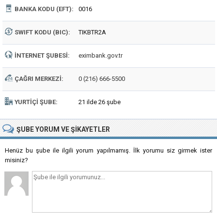
BANKA KODU (EFT):
0016
SWIFT KODU (BIC):
TIKBTR2A
İNTERNET ŞUBESI:
eximbank.gov.tr
ÇAĞRI MERKEZI:
0 (216) 666-5500
YURTIÇI ŞUBE:
21 ilde 26 şube
ŞUBE
YORUM VE ŞIKAYETLER
Henüz bu şube ile ilgili yorum yapılmamış. İlk yorumu siz girmek ister
misiniz?