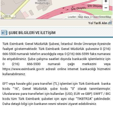
+
−
100 m
Leaflet
|
Map data ©
OpenStreetMap
Yol Tarifi Alın
ŞUBE BILGILERI VE İLETIŞIM
Türk Eximbank Genel Müdürlük Şubesi, İstanbul ilinde Ümraniye ilçesinde
faaliyet göstermektedir. Türk Eximbank Genel Müdürlük şubesine 0 (216)
666-5500 numaralı telefon aracılığıyla veya 0 (216) 666-5599 faks numarası
ile erişebilirsiniz. Şube çalışma saatleri dışında bankacılık işlemleriniz için
0 (216) 666-5500 numaralı çağrı merkezini veya
https://www.eximbank.gov.tr adresli online internet bankacılığı hizmetini
kullanabilirsiniz.
EFT veya havale gibi para transferi (TL) işlemleri için Türk Eximbank banka
kodu "16", Genel Müdürlük şube kodu "0" olarak tanımlanmıştır.
Uluslararası para transferleri için kullanılan (USD, EUR ve GBP) SWIFT / BIC
kodu tüm Türk Eximbank şubeleri için aynı olup "TIKBTR2A" şeklindedir.
Daha detaylı bilgi için bankanın resmi sitesini ziyaret edebilirsiniz.