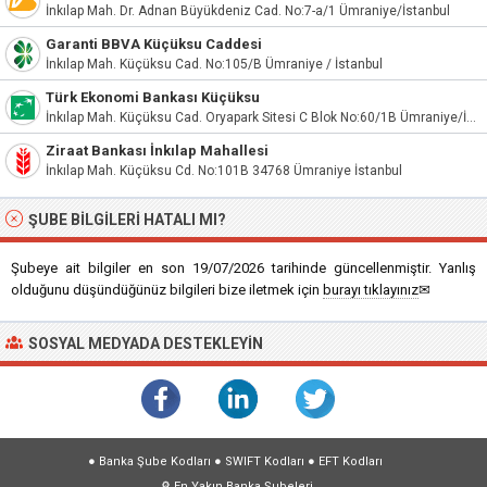
İnkılap Mah. Dr. Adnan Büyükdeniz Cad. No:7-a/1 Ümraniye/İstanbul
Garanti BBVA Küçüksu Caddesi
İnkılap Mah. Küçüksu Cad. No:105/B Ümraniye / İstanbul
Türk Ekonomi Bankası Küçüksu
İnkılap Mah. Küçüksu Cad. Oryapark Sitesi C Blok No:60/1B Ümraniye/İstanbul
Ziraat Bankası İnkılap Mahallesi
İnkılap Mah. Küçüksu Cd. No:101B 34768 Ümraniye İstanbul
ŞUBE BILGILERI HATALI MI?
Şubeye ait bilgiler en son 19/07/2026 tarihinde güncellenmiştir. Yanlış
olduğunu düşündüğünüz bilgileri bize iletmek için
burayı tıklayınız
✉
SOSYAL MEDYADA DESTEKLEYIN
●
Banka Şube Kodları
●
SWIFT Kodları
●
EFT Kodları
🔎
En Yakın Banka Şubeleri