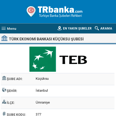
Menu
EN YAKIN ŞUBELER
ARAMA
TÜRK EKONOMI BANKASI KÜÇÜKSU ŞUBESI
Küçüksu
ŞUBE ADI:
İstanbul
ŞEHIR:
Ümraniye
İLÇE:
377
ŞUBE KODU: