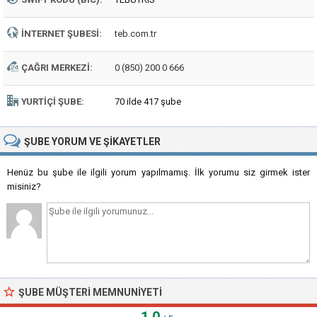
İNTERNET ŞUBESI:
teb.com.tr
ÇAĞRI MERKEZI:
0 (850) 200 0 666
YURTIÇI ŞUBE:
70 ilde 417 şube
ŞUBE
YORUM VE ŞIKAYETLER
Henüz bu şube ile ilgili yorum yapılmamış. İlk yorumu siz girmek ister
misiniz?
ŞUBE MÜŞTERI MEMNUNIYETI