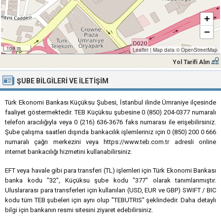
+
−
100 m
Leaflet
|
Map data ©
OpenStreetMap
Yol Tarifi Alın
ŞUBE BILGILERI VE İLETIŞIM
Türk Ekonomi Bankası Küçüksu Şubesi, İstanbul ilinde Ümraniye ilçesinde
faaliyet göstermektedir. TEB Küçüksu şubesine 0 (850) 204-0377 numaralı
telefon aracılığıyla veya 0 (216) 636-3676 faks numarası ile erişebilirsiniz.
Şube çalışma saatleri dışında bankacılık işlemleriniz için 0 (850) 200 0 666
numaralı çağrı merkezini veya https://www.teb.com.tr adresli online
internet bankacılığı hizmetini kullanabilirsiniz.
EFT veya havale gibi para transferi (TL) işlemleri için Türk Ekonomi Bankası
banka kodu "32", Küçüksu şube kodu "377" olarak tanımlanmıştır.
Uluslararası para transferleri için kullanılan (USD, EUR ve GBP) SWIFT / BIC
kodu tüm TEB şubeleri için aynı olup "TEBUTRIS" şeklindedir. Daha detaylı
bilgi için bankanın resmi sitesini ziyaret edebilirsiniz.