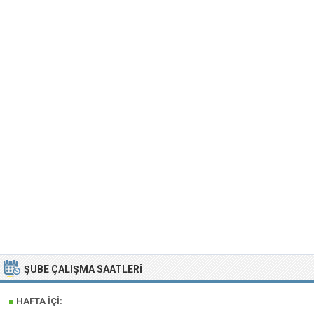
ŞUBE ÇALIŞMA SAATLERI
■
HAFTA İÇI: