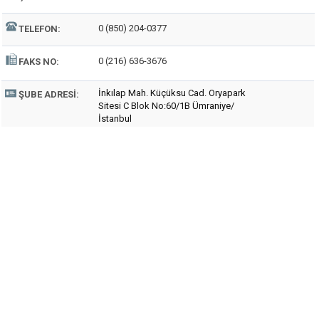
0 (850) 204-0377
TELEFON:
0 (216) 636-3676
FAKS NO:
İnkılap Mah. Küçüksu Cad. Oryapark
ŞUBE ADRESI:
Sitesi C Blok No:60/1B Ümraniye/
İstanbul