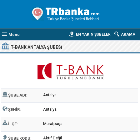
Menu
EN YAKIN ŞUBELER
ARAMA
T-BANK ANTALYA ŞUBESI
Antalya
ŞUBE ADI:
Antalya
ŞEHIR:
Muratpaşa
İLÇE:
Aktif Değil
ŞUBE KODU: