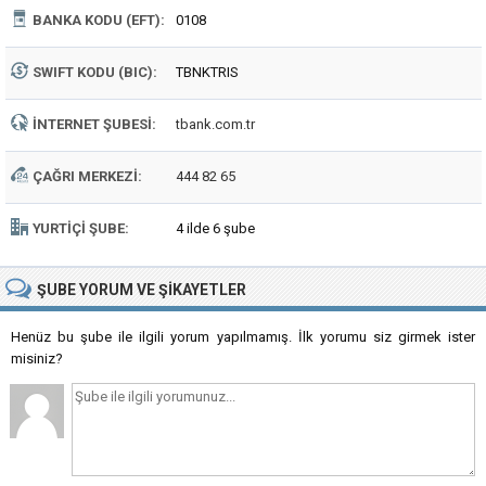
BANKA KODU (EFT):
0108
SWIFT KODU (BIC):
TBNKTRIS
İNTERNET ŞUBESI:
tbank.com.tr
ÇAĞRI MERKEZI:
444 82 65
YURTIÇI ŞUBE:
4 ilde 6 şube
ŞUBE
YORUM VE ŞIKAYETLER
Henüz bu şube ile ilgili yorum yapılmamış. İlk yorumu siz girmek ister
misiniz?