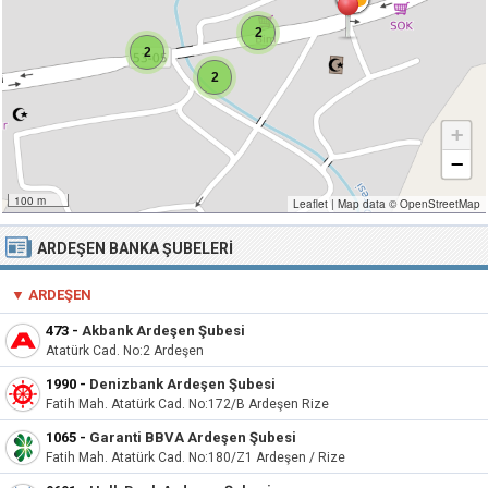
2
2
2
+
−
100 m
Leaflet
|
Map data ©
OpenStreetMap
ARDEŞEN BANKA ŞUBELERI
▼ ARDEŞEN
473 -
Akbank Ardeşen Şubesi
Atatürk Cad. No:2 Ardeşen
1990 -
Denizbank Ardeşen Şubesi
Fatih Mah. Atatürk Cad. No:172/B Ardeşen Rize
1065 -
Garanti BBVA Ardeşen Şubesi
Fatih Mah. Atatürk Cad. No:180/Z1 Ardeşen / Rize