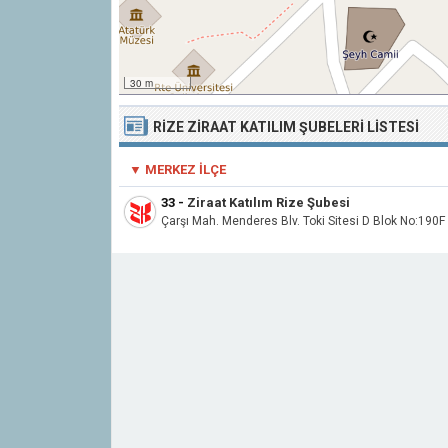
30 m
RIZE ZIRAAT KATILIM ŞUBELERI LISTESI
▼ MERKEZ İLÇE
33
-
Ziraat Katılım Rize Şubesi
Çarşı Mah. Menderes Blv. Toki Sitesi D Blok No:190F