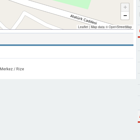
+
−
Leaflet
|
Map data ©
OpenStreetMap
 Merkez / Rize