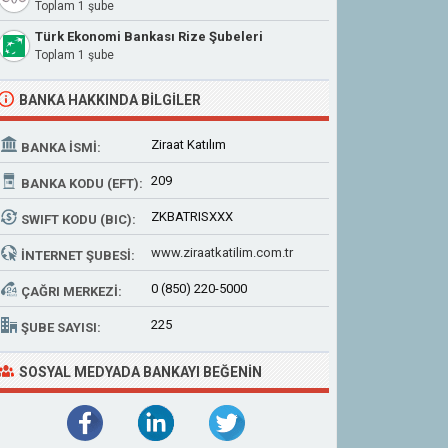
Toplam 1 şube
Türk Ekonomi Bankası Rize Şubeleri
Toplam 1 şube
BANKA HAKKINDA BILGILER
Ziraat Katılım
BANKA İSMI:
209
BANKA KODU (EFT):
ZKBATRISXXX
SWIFT KODU (BIC):
www.ziraatkatilim.com.tr
İNTERNET ŞUBESI:
0 (850) 220-5000
ÇAĞRI MERKEZI:
225
ŞUBE SAYISI:
SOSYAL MEDYADA BANKAYI BEĞENIN