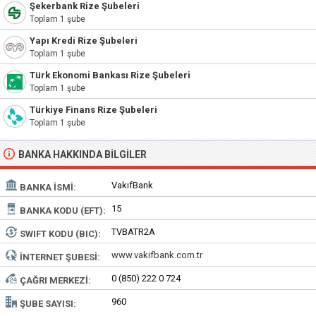
Şekerbank Rize Şubeleri
Toplam 1 şube
Yapı Kredi Rize Şubeleri
Toplam 1 şube
Türk Ekonomi Bankası Rize Şubeleri
Toplam 1 şube
Türkiye Finans Rize Şubeleri
Toplam 1 şube
BANKA HAKKINDA BILGILER
VakıfBank
BANKA İSMI:
15
BANKA KODU (EFT):
TVBATR2A
SWIFT KODU (BIC):
www.vakifbank.com.tr
İNTERNET ŞUBESI:
0 (850) 222 0 724
ÇAĞRI MERKEZI:
960
ŞUBE SAYISI: