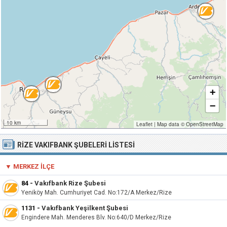
+
−
10 km
Leaflet
|
Map data ©
OpenStreetMap
RIZE VAKIFBANK ŞUBELERI LISTESI
▼ MERKEZ İLÇE
84
-
Vakıfbank Rize Şubesi
Yeniköy Mah. Cumhuriyet Cad. No:172/A Merkez/Rize
1131
-
Vakıfbank Yeşilkent Şubesi
Engindere Mah. Menderes Blv. No:640/D Merkez/Rize