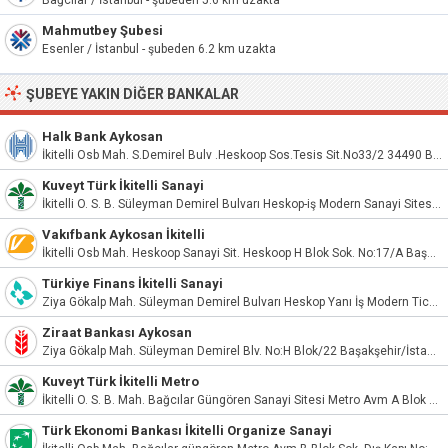
Bağcılar / İstanbul - şubeden 5.6 km uzakta
Mahmutbey Şubesi
Esenler / İstanbul - şubeden 6.2 km uzakta
ŞUBEYE YAKIN DIĞER BANKALAR
Halk Bank Aykosan
İkitelli Osb Mah. S.Demirel Bulv .Heskoop Sos.Tesis Sit.No33/2 34490 Başakşehir
Kuveyt Türk İkitelli Sanayi
İkitelli O. S. B. Süleyman Demirel Bulvarı Heskop-iş Modern Sanayi Sitesi İ Blok No:20 Başakşehir/İstanbul
Vakıfbank Aykosan İkitelli
İkitelli Osb Mah. Heskoop Sanayi Sit. Heskoop H Blok Sok. No:17/A Başakşehir/İstanbul
Türkiye Finans İkitelli Sanayi
Ziya Gökalp Mah. Süleyman Demirel Bulvarı Heskop Yanı İş Modern Ticaret Merkezi Apt/Site. No:20/A Başakşehir İstanbul
Ziraat Bankası Aykosan
Ziya Gökalp Mah. Süleyman Demirel Blv. No:H Blok/22 Başakşehir/İstanbul
Kuveyt Türk İkitelli Metro
İkitelli O. S. B. Mah. Bağcılar Güngören Sanayi Sitesi Metro Avm A Blok No:17 Başakşehir/İstanbul
Türk Ekonomi Bankası İkitelli Organize Sanayi