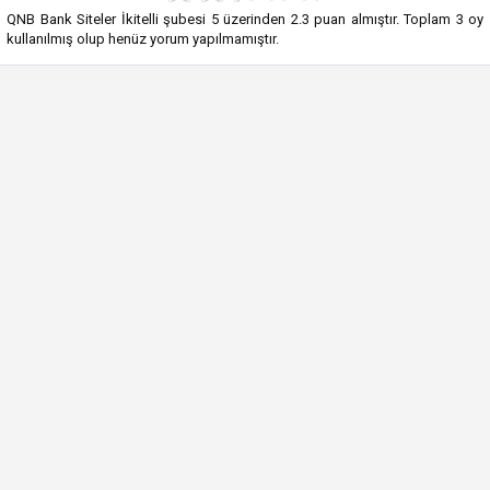
QNB Bank Siteler İkitelli şubesi
5
üzerinden
2.3
puan almıştır. Toplam
3
oy
kullanılmış olup henüz yorum yapılmamıştır.