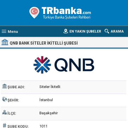
Menu
EN YAKIN ŞUBELER
ARAMA
QNB BANK SITELER İKITELLI ŞUBESI
Siteler İkitelli
ŞUBE ADI:
İstanbul
ŞEHIR:
Başakşehir
İLÇE:
1011
ŞUBE KODU: