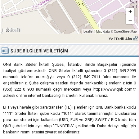
+
−
100 m
Leaflet
|
Map data ©
OpenStreetMap
Yol Tarifi Alın
ŞUBE BILGILERI VE İLETIŞIM
QNB Bank Siteler İkitelli Şubesi, İstanbul ilinde Başakşehir ilçesinde
faaliyet göstermektedir. QNB Siteler İkitelli şubesine 0 (212) 549-2999
numaralı telefon aracılığıyla veya 0 (212) 549-7611 faks numarası ile
erişebilirsiniz. Şube çalışma saatleri dışında bankacılık işlemleriniz için 0
(850) 222 0 900 numaralı çağrı merkezini veya https://www.qnb.com.tr
adresli online internet bankacılığı hizmetini kullanabilirsiniz.
EFT veya havale gibi para transferi (TL) işlemleri için QNB Bank banka kodu
"111", Siteler İkitelli şube kodu "1011" olarak tanımlanmıştır. Uluslararası
para transferleri için kullanılan (USD, EUR ve GBP) SWIFT / BIC kodu tüm
QNB şubeleri için aynı olup "FNNBTRIS" şeklindedir. Daha detaylı bilgi için
bankanın resmi sitesini ziyaret edebilirsiniz.