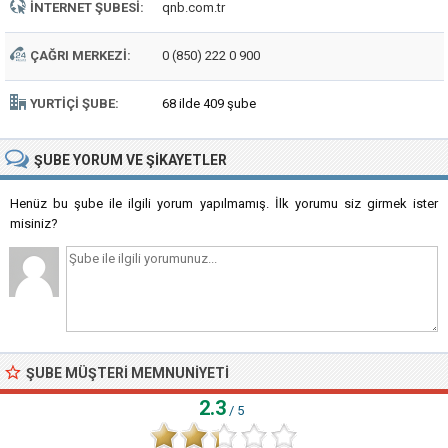
İNTERNET ŞUBESI:
qnb.com.tr
ÇAĞRI MERKEZI:
0 (850) 222 0 900
YURTIÇI ŞUBE:
68 ilde 409 şube
ŞUBE
YORUM VE ŞIKAYETLER
Henüz bu şube ile ilgili yorum yapılmamış. İlk yorumu siz girmek ister
misiniz?
ŞUBE MÜŞTERI MEMNUNIYETI
2.3
/ 5