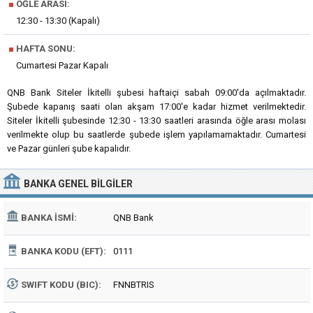
■
ÖĞLE ARASI:
12:30 - 13:30 (Kapalı)
■
HAFTA SONU:
Cumartesi Pazar Kapalı
QNB Bank Siteler İkitelli şubesi haftaiçi sabah 09:00'da açılmaktadır.
Şubede kapanış saati olan akşam 17:00'e kadar hizmet verilmektedir.
Siteler İkitelli şubesinde 12:30 - 13:30 saatleri arasında öğle arası molası
verilmekte olup bu saatlerde şubede işlem yapılamamaktadır. Cumartesi
ve Pazar günleri şube kapalıdır.
BANKA
GENEL BILGILER
BANKA İSMI:
QNB Bank
BANKA KODU (EFT):
0111
SWIFT KODU (BIC):
FNNBTRIS