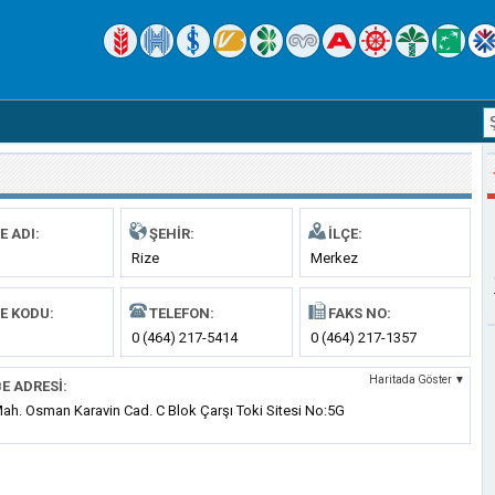
E ADI:
ŞEHIR:
İLÇE:
Rize
Merkez
E KODU:
TELEFON:
FAKS NO:
0 (464) 217-5414
0 (464) 217-1357
Haritada Göster ▼
E ADRESI:
Mah. Osman Karavin Cad. C Blok Çarşı Toki Sitesi No:5G