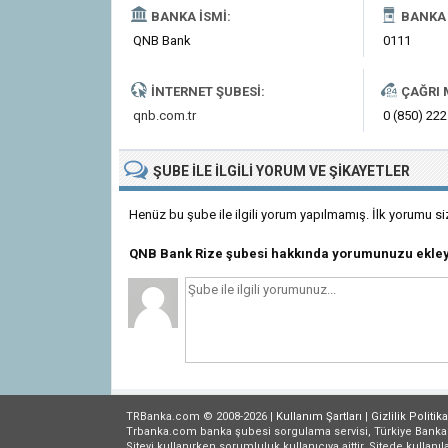
BANKA İSMI:
BANKA 
QNB Bank
0111
İNTERNET ŞUBESI:
ÇAĞRI 
qnb.com.tr
0 (850) 222
ŞUBE
ILE İLGILI
YORUM VE ŞIKAYETLER
Henüz bu şube ile ilgili yorum yapılmamış. İlk yorumu si
QNB Bank Rize şubesi hakkında yorumunuzu ekle
TRBanka.com © 2008-2026 |
Kullanım Şartları
|
Gizlilik
Politika
Trbanka.com banka şubesi sorgulama servisi, Türkiye Bankalar B
Siteyi kullanırken sorumluluk kullanıcıya aittir. Sitede kullanıl