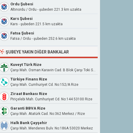
Ordu Şubesi
Altınordu / Ordu - şubeden 221.3 km uzakta
Kars Şubesi
Kars - şubeden 221.5 km uzakta
Fatsa Şubesi
Fatsa / Ordu - şubeden 252.6 km uzakta
ŞUBEYE YAKIN DIĞER BANKALAR
Kuveyt Türk Rize
Çarşı Mah. Osman Karavin Cad. B Blok Çarşı Toki Sitesi No:31 Merkez/Rize
Türkiye Finans Rize
Çarşı Mah. Cumhuriyet Cd. No:152/A Rize
Ziraat Bankası Rize
Piriçelebi Mah. Cumhuriyet Cd. No:144 53100 Rize
Garanti BBVA Rize
Çarşı Mah. Atatürk Cad. No:362 Merkez / Rize
Halk Bank Çayşehir
Çarşı Mah. Menderes Bulv. No:186A 53020 Merkez