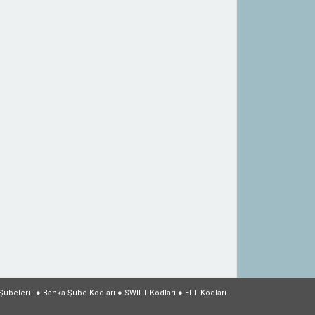
Şubeleri
●
Banka Şube Kodları
●
SWIFT Kodları
●
EFT Kodları