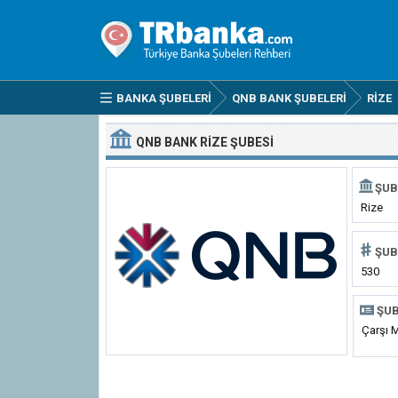
BANKA ŞUBELERI
QNB BANK ŞUBELERI
RIZE
QNB BANK RIZE ŞUBESI
ŞUB
Rize
ŞUB
530
ŞUB
Çarşı 