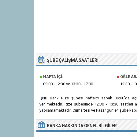
ŞUBE ÇALIŞMA SAATLERI
■
HAFTA İÇI:
■
ÖĞLE AR
09:00 - 12:30 ve 13:30 - 17:00
12:30 - 13
QNB Bank Rize şubesi haftaiçi sabah 09:00'da açı
verilmektedir. Rize şubesinde 12:30 - 13:30 saatleri
yapılamamaktadır. Cumartesi ve Pazar günleri şube kapal
BANKA
HAKKINDA
GENEL BILGILER