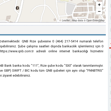
+
−
Leaflet
|
Map data ©
OpenStreetMap
östermektedir. QNB Rize şubesine 0 (464) 217-5414 numaralı telefon
şebilirsiniz. Şube çalışma saatleri dışında bankacılık işlemleriniz için 0
ps://www.qnb.com.tr adresli online internet bankacılığı hizmetini
n QNB Bank banka kodu "111", Rize şube kodu "530" olarak tanımlanmıştır.
EUR ve GBP) SWIFT / BIC kodu tüm QNB şubeleri için aynı olup "FNNBTRIS"
i ziyaret edebilirsiniz.