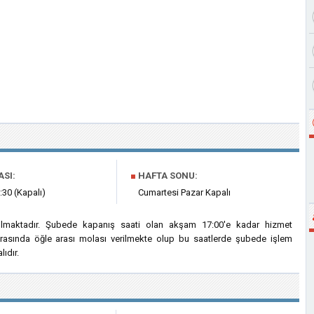
ASI:
■
HAFTA SONU:
:30 (Kapalı)
Cumartesi Pazar Kapalı
lmaktadır. Şubede kapanış saati olan akşam 17:00'e kadar hizmet
 arasında öğle arası molası verilmekte olup bu saatlerde şubede işlem
ıdır.