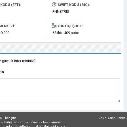
KODU (EFT):
SWIFT KODU (BIC):
FNNBTRIS
MERKEZI:
YURTIÇI ŞUBE:
 0 900
68 ilde 409 şube
z girmek ister misiniz?
yin
sı
|
İletişim
🔎
En Yakın Banka 
irliği verileri baz alınarak hazırlanmıştır.
an banka görsellerinin hakları ilgili şirketlere