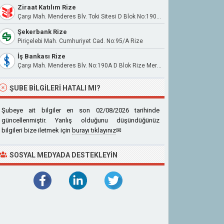
Ziraat Katılım Rize
Çarşı Mah. Menderes Blv. Toki Sitesi D Blok No:190F Merkez / Rize
Şekerbank Rize
Piriçelebi Mah. Cumhuriyet Cad. No:95/A Rize
İş Bankası Rize
Çarşı Mah. Menderes Blv. No:190A D Blok Rize Merkez
ŞUBE BILGILERI HATALI MI?
Şubeye ait bilgiler en son 02/08/2026 tarihinde
güncellenmiştir. Yanlış olduğunu düşündüğünüz
bilgileri bize iletmek için
burayı tıklayınız
✉
SOSYAL MEDYADA DESTEKLEYIN