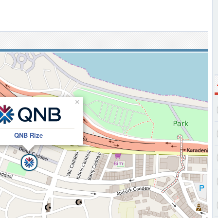
×
QNB Rize