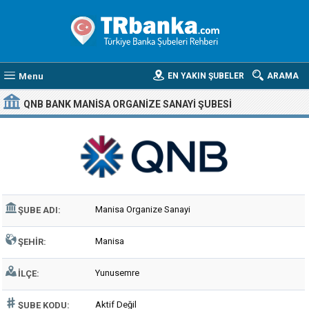
Menu
EN YAKIN ŞUBELER
ARAMA
QNB BANK MANISA ORGANIZE SANAYI ŞUBESI
Manisa Organize Sanayi
ŞUBE ADI:
Manisa
ŞEHIR:
Yunusemre
İLÇE:
Aktif Değil
ŞUBE KODU: