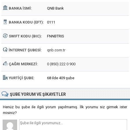
BANKA İSMI:
QNB Bank
BANKA KODU (EFT):
0111
SWIFT KODU (BIC):
FNNBTRIS
İNTERNET ŞUBESI:
qnb.com.tr
ÇAĞRI MERKEZI:
0 (850) 222 0 900
YURTIÇI ŞUBE:
68 ilde 409 şube
ŞUBE
YORUM VE ŞIKAYETLER
Henüz bu şube ile ilgili yorum yapılmamış. İlk yorumu siz girmek ister
misiniz?