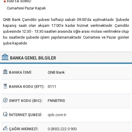
■
HAFTA SONU:
Cumartesi Pazar Kapalı
QNB Bank Çamdibi şubesi haftaiçi sabah 09:00'da açılmaktadır. Şubede
kapanış saati olan akşam 17:00'e kadar hizmet verilmektedir. Çamdibi
şubesinde 12:30 - 13:30 saatleri arasında öğle arası molası verilmekte olup
bu saatlerde şubede işlem yapılamamaktadır. Cumartesi ve Pazar günleri
şube kapalıdır.
BANKA
GENEL BILGILER
BANKA İSMI:
QNB Bank
BANKA KODU (EFT):
0111
SWIFT KODU (BIC):
FNNBTRIS
İNTERNET ŞUBESI:
qnb.com.tr
ÇAĞRI MERKEZI:
0 (850) 222 0 900