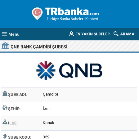
Menu
EN YAKIN ŞUBELER
ARAMA
QNB BANK ÇAMDIBI ŞUBESI
Çamdibi
ŞUBE ADI:
İzmir
ŞEHIR:
Konak
İLÇE:
359
ŞUBE KODU: