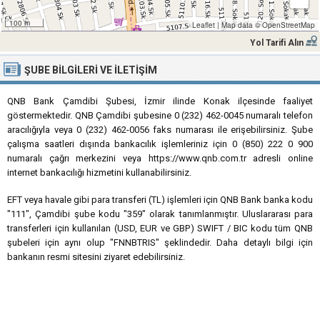
100 m
Leaflet
|
Map data ©
OpenStreetMap
Yol Tarifi Alın
ŞUBE BILGILERI VE İLETIŞIM
QNB Bank Çamdibi Şubesi, İzmir ilinde Konak ilçesinde faaliyet
göstermektedir. QNB Çamdibi şubesine 0 (232) 462-0045 numaralı telefon
aracılığıyla veya 0 (232) 462-0056 faks numarası ile erişebilirsiniz. Şube
çalışma saatleri dışında bankacılık işlemleriniz için 0 (850) 222 0 900
numaralı çağrı merkezini veya https://www.qnb.com.tr adresli online
internet bankacılığı hizmetini kullanabilirsiniz.
EFT veya havale gibi para transferi (TL) işlemleri için QNB Bank banka kodu
"111", Çamdibi şube kodu "359" olarak tanımlanmıştır. Uluslararası para
transferleri için kullanılan (USD, EUR ve GBP) SWIFT / BIC kodu tüm QNB
şubeleri için aynı olup "FNNBTRIS" şeklindedir. Daha detaylı bilgi için
bankanın resmi sitesini ziyaret edebilirsiniz.