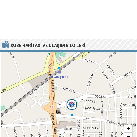
ŞUBE HARITASI VE ULAŞIM BILGILERI
+
−