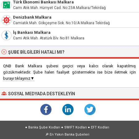
Türk Ekonomi Bankası Malkara
Camı Atık Mah. Hürrıyet Cad. No:23A Malkara/Tekirdağ
Denizbank Malkara
Camiatik Mah. Gökçeşme Sok. No:10/A Malkara Tekirdağ
İş Bankası Malkara
Cami Atik Mah. Atatürk Blv. No:81 Malkara
ŞUBE BILGILERI HATALI MI?
QNB Bank Malkara şubesi geçici veya kalıcı olarak kapatılmış
gözükmektedir. Şube halen faaliyet göstermekte ise bize iletmek için
burayı tıklayınız▼
SOSYAL MEDYADA DESTEKLEYIN
●
Banka Şube Kodları
●
SWIFT Kodları
●
EFT Kodları
🔎
En Yakın Banka Şubeleri