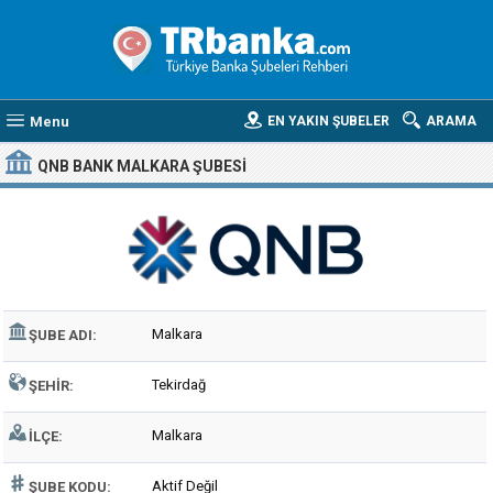
Menu
EN YAKIN ŞUBELER
ARAMA
QNB BANK MALKARA ŞUBESI
Malkara
ŞUBE ADI:
Tekirdağ
ŞEHIR:
Malkara
İLÇE:
Aktif Değil
ŞUBE KODU: