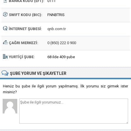
BANKA KODU (EFT):
0111
SWIFT KODU (BIC):
FNNBTRIS
İNTERNET ŞUBESI:
qnb.com.tr
ÇAĞRI MERKEZI:
0 (850) 222 0 900
YURTIÇI ŞUBE:
68 ilde 409 şube
ŞUBE
YORUM VE ŞIKAYETLER
Henüz bu şube ile ilgili yorum yapılmamış. İlk yorumu siz girmek ister
misiniz?