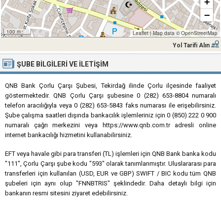
+
−
100 m
Leaflet
|
Map data ©
OpenStreetMap
Yol Tarifi Alın
ŞUBE BILGILERI VE İLETIŞIM
QNB Bank Çorlu Çarşı Şubesi, Tekirdağ ilinde Çorlu ilçesinde faaliyet
göstermektedir. QNB Çorlu Çarşı şubesine 0 (282) 653-8804 numaralı
telefon aracılığıyla veya 0 (282) 653-5843 faks numarası ile erişebilirsiniz.
Şube çalışma saatleri dışında bankacılık işlemleriniz için 0 (850) 222 0 900
numaralı çağrı merkezini veya https://www.qnb.com.tr adresli online
internet bankacılığı hizmetini kullanabilirsiniz.
EFT veya havale gibi para transferi (TL) işlemleri için QNB Bank banka kodu
"111", Çorlu Çarşı şube kodu "593" olarak tanımlanmıştır. Uluslararası para
transferleri için kullanılan (USD, EUR ve GBP) SWIFT / BIC kodu tüm QNB
şubeleri için aynı olup "FNNBTRIS" şeklindedir. Daha detaylı bilgi için
bankanın resmi sitesini ziyaret edebilirsiniz.