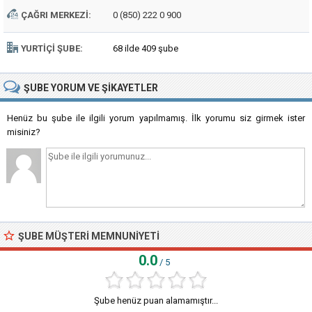
ÇAĞRI MERKEZI:
0 (850) 222 0 900
YURTIÇI ŞUBE:
68 ilde 409 şube
ŞUBE
YORUM VE ŞIKAYETLER
Henüz bu şube ile ilgili yorum yapılmamış. İlk yorumu siz girmek ister
misiniz?
ŞUBE MÜŞTERI MEMNUNIYETI
0.0
/ 5
Şube henüz puan alamamıştır...