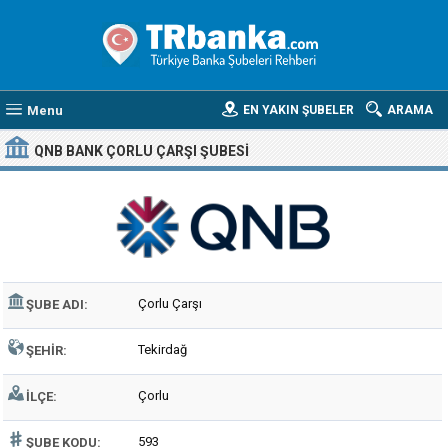
Menu
EN YAKIN ŞUBELER
ARAMA
QNB BANK ÇORLU ÇARŞI ŞUBESI
Çorlu Çarşı
ŞUBE ADI:
Tekirdağ
ŞEHIR:
Çorlu
İLÇE:
593
ŞUBE KODU: