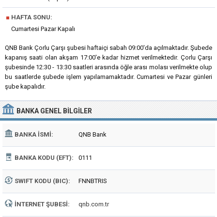
■
HAFTA SONU:
Cumartesi Pazar Kapalı
QNB Bank Çorlu Çarşı şubesi haftaiçi sabah 09:00'da açılmaktadır. Şubede
kapanış saati olan akşam 17:00'e kadar hizmet verilmektedir. Çorlu Çarşı
şubesinde 12:30 - 13:30 saatleri arasında öğle arası molası verilmekte olup
bu saatlerde şubede işlem yapılamamaktadır. Cumartesi ve Pazar günleri
şube kapalıdır.
BANKA
GENEL BILGILER
BANKA İSMI:
QNB Bank
BANKA KODU (EFT):
0111
SWIFT KODU (BIC):
FNNBTRIS
İNTERNET ŞUBESI:
qnb.com.tr