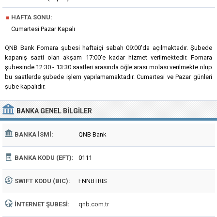
■
HAFTA SONU:
Cumartesi Pazar Kapalı
QNB Bank Fomara şubesi haftaiçi sabah 09:00'da açılmaktadır. Şubede
kapanış saati olan akşam 17:00'e kadar hizmet verilmektedir. Fomara
şubesinde 12:30 - 13:30 saatleri arasında öğle arası molası verilmekte olup
bu saatlerde şubede işlem yapılamamaktadır. Cumartesi ve Pazar günleri
şube kapalıdır.
BANKA
GENEL BILGILER
BANKA İSMI:
QNB Bank
BANKA KODU (EFT):
0111
SWIFT KODU (BIC):
FNNBTRIS
İNTERNET ŞUBESI:
qnb.com.tr