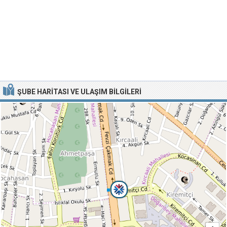
ŞUBE HARITASI VE ULAŞIM BILGILERI