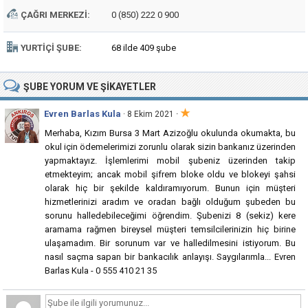
ÇAĞRI MERKEZI:
0 (850) 222 0 900
YURTIÇI ŞUBE:
68 ilde 409 şube
ŞUBE
YORUM VE ŞIKAYETLER
★
Evren Barlas Kula
·
· 8 Ekim 2021
Merhaba, Kızım Bursa 3 Mart Azizoğlu okulunda okumakta, bu
okul için ödemelerimizi zorunlu olarak sizin bankanız üzerinden
yapmaktayız. İşlemlerimi mobil şubeniz üzerinden takip
etmekteyim; ancak mobil şifrem bloke oldu ve blokeyi şahsi
olarak hiç bir şekilde kaldıramıyorum. Bunun için müşteri
hizmetlerinizi aradım ve oradan bağlı olduğum şubeden bu
sorunu halledebileceğimi öğrendim. Şubenizi 8 (sekiz) kere
aramama rağmen bireysel müşteri temsilcilerinizin hiç birine
ulaşamadım. Bir sorunum var ve halledilmesini istiyorum. Bu
nasıl saçma sapan bir bankacılık anlayışı. Saygılarımla... Evren
Barlas Kula - 0 555 410 21 35