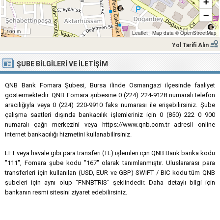
+
−
100 m
Leaflet
|
Map data ©
OpenStreetMap
Yol Tarifi Alın
ŞUBE BILGILERI VE İLETIŞIM
QNB Bank Fomara Şubesi, Bursa ilinde Osmangazi ilçesinde faaliyet
göstermektedir. QNB Fomara şubesine 0 (224) 224-9128 numaralı telefon
aracılığıyla veya 0 (224) 220-9910 faks numarası ile erişebilirsiniz. Şube
çalışma saatleri dışında bankacılık işlemleriniz için 0 (850) 222 0 900
numaralı çağrı merkezini veya https://www.qnb.com.tr adresli online
internet bankacılığı hizmetini kullanabilirsiniz.
EFT veya havale gibi para transferi (TL) işlemleri için QNB Bank banka kodu
"111", Fomara şube kodu "167" olarak tanımlanmıştır. Uluslararası para
transferleri için kullanılan (USD, EUR ve GBP) SWIFT / BIC kodu tüm QNB
şubeleri için aynı olup "FNNBTRIS" şeklindedir. Daha detaylı bilgi için
bankanın resmi sitesini ziyaret edebilirsiniz.