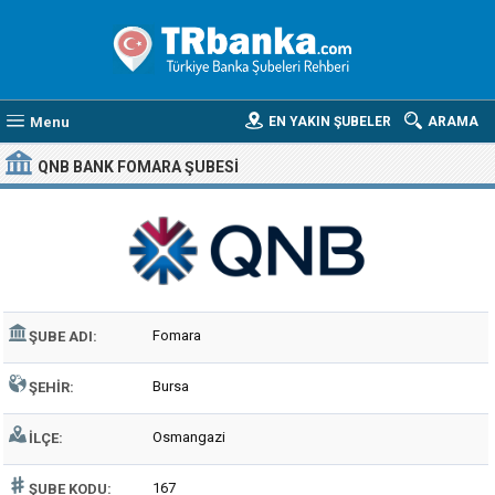
Menu
EN YAKIN ŞUBELER
ARAMA
QNB BANK FOMARA ŞUBESI
Fomara
ŞUBE ADI:
Bursa
ŞEHIR:
Osmangazi
İLÇE:
167
ŞUBE KODU: