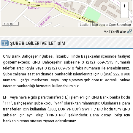
+
−
100 m
Leaflet
|
Map data ©
OpenStreetMap
Yol Tarifi Alın
ŞUBE BILGILERI VE İLETIŞIM
QNB Bank Bahçeşehir Şubesi, İstanbul ilinde Başakşehir ilçesinde faaliyet
göstermektedir. QNB Bahçeşehir şubesine 0 (212) 669-7515 numaralı
telefon aracılığıyla veya 0 (212) 669-7510 faks numarası ile erişebilirsiniz.
Şube çalışma saatleri dışında bankacılık işlemleriniz için 0 (850) 222 0 900
numaralı çağrı merkezini veya https://www.qnb.com.tr adresli online
internet bankacılığı hizmetini kullanabilirsiniz.
EFT veya havale gibi para transferi (TL) işlemleri için QNB Bank banka kodu
"111", Bahçeşehir şube kodu "944" olarak tanımlanmıştır. Uluslararası para
transferleri için kullanılan (USD, EUR ve GBP) SWIFT / BIC kodu tüm QNB
şubeleri için aynı olup "FNNBTRIS" şeklindedir. Daha detaylı bilgi için
bankanın resmi sitesini ziyaret edebilirsiniz.