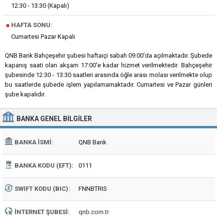
12:30 - 13:30 (Kapalı)
■
HAFTA SONU:
Cumartesi Pazar Kapalı
QNB Bank Bahçeşehir şubesi haftaiçi sabah 09:00'da açılmaktadır. Şubede
kapanış saati olan akşam 17:00'e kadar hizmet verilmektedir. Bahçeşehir
şubesinde 12:30 - 13:30 saatleri arasında öğle arası molası verilmekte olup
bu saatlerde şubede işlem yapılamamaktadır. Cumartesi ve Pazar günleri
şube kapalıdır.
BANKA
GENEL BILGILER
BANKA İSMI:
QNB Bank
BANKA KODU (EFT):
0111
SWIFT KODU (BIC):
FNNBTRIS
İNTERNET ŞUBESI:
qnb.com.tr