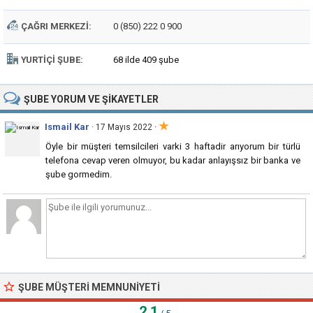
ÇAĞRI MERKEZI:
0 (850) 222 0 900
YURTIÇI ŞUBE:
68 ilde 409 şube
ŞUBE
YORUM VE ŞIKAYETLER
★
Ismail Kar
·
· 17 Mayıs 2022
Öyle bir müşteri temsilcileri varki 3 haftadir arıyorum bir türlü
telefona cevap veren olmuyor, bu kadar anlayışsız bir banka ve
şube gormedim.
ŞUBE MÜŞTERI MEMNUNIYETI
2.1