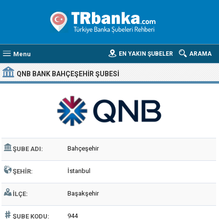
Menu
EN YAKIN ŞUBELER
ARAMA
QNB BANK BAHÇEŞEHIR ŞUBESI
Bahçeşehir
ŞUBE ADI:
İstanbul
ŞEHIR:
Başakşehir
İLÇE:
944
ŞUBE KODU: