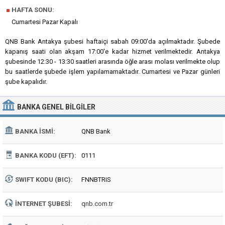
■
HAFTA SONU:
Cumartesi Pazar Kapalı
QNB Bank Antakya şubesi haftaiçi sabah 09:00'da açılmaktadır. Şubede
kapanış saati olan akşam 17:00'e kadar hizmet verilmektedir. Antakya
şubesinde 12:30 - 13:30 saatleri arasında öğle arası molası verilmekte olup
bu saatlerde şubede işlem yapılamamaktadır. Cumartesi ve Pazar günleri
şube kapalıdır.
BANKA
GENEL BILGILER
BANKA İSMI:
QNB Bank
BANKA KODU (EFT):
0111
SWIFT KODU (BIC):
FNNBTRIS
İNTERNET ŞUBESI:
qnb.com.tr