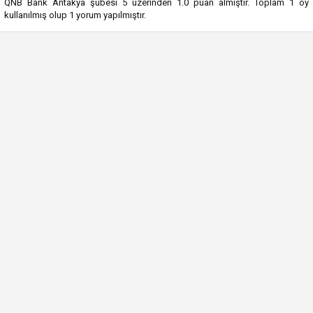
QNB Bank Antakya şubesi
5
üzerinden
1.0
puan almıştır. Toplam
1
oy
kullanılmış olup
1
yorum yapılmıştır.