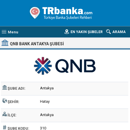
Menu
EN YAKIN ŞUBELER
ARAMA
QNB BANK ANTAKYA ŞUBESI
Antakya
ŞUBE ADI:
Hatay
ŞEHIR:
Antakya
İLÇE:
310
ŞUBE KODU: