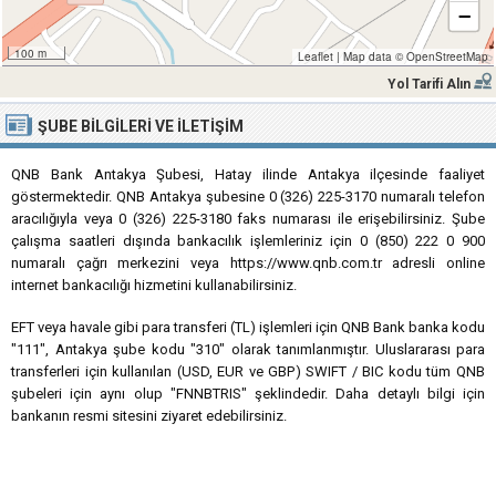
−
100 m
Leaflet
|
Map data ©
OpenStreetMap
Yol Tarifi Alın
ŞUBE BILGILERI VE İLETIŞIM
QNB Bank Antakya Şubesi, Hatay ilinde Antakya ilçesinde faaliyet
göstermektedir. QNB Antakya şubesine 0 (326) 225-3170 numaralı telefon
aracılığıyla veya 0 (326) 225-3180 faks numarası ile erişebilirsiniz. Şube
çalışma saatleri dışında bankacılık işlemleriniz için 0 (850) 222 0 900
numaralı çağrı merkezini veya https://www.qnb.com.tr adresli online
internet bankacılığı hizmetini kullanabilirsiniz.
EFT veya havale gibi para transferi (TL) işlemleri için QNB Bank banka kodu
"111", Antakya şube kodu "310" olarak tanımlanmıştır. Uluslararası para
transferleri için kullanılan (USD, EUR ve GBP) SWIFT / BIC kodu tüm QNB
şubeleri için aynı olup "FNNBTRIS" şeklindedir. Daha detaylı bilgi için
bankanın resmi sitesini ziyaret edebilirsiniz.