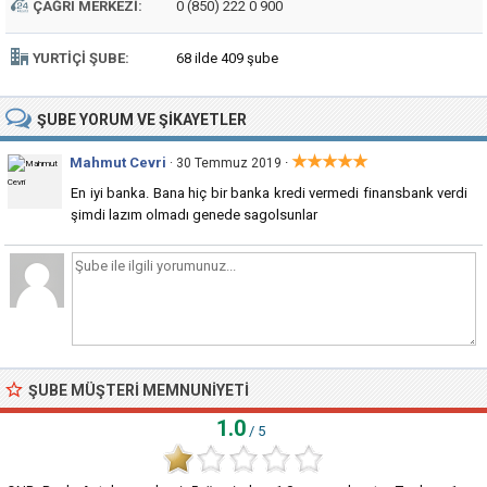
ÇAĞRI MERKEZI:
0 (850) 222 0 900
YURTIÇI ŞUBE:
68 ilde 409 şube
ŞUBE
YORUM VE ŞIKAYETLER
★★★★★
Mahmut Cevri
·
· 30 Temmuz 2019
En iyi banka. Bana hiç bir banka kredi vermedi finansbank verdi
şimdi lazım olmadı genede sagolsunlar
ŞUBE MÜŞTERI MEMNUNIYETI
1.0
/ 5