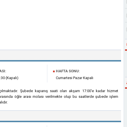
ASI:
■
HAFTA SONU:
:30 (Kapalı)
Cumartesi Pazar Kapalı
çılmaktadır. Şubede kapanış saati olan akşam 17:00'e kadar hizmet
 arasında öğle arası molası verilmekte olup bu saatlerde şubede işlem
ıdır.