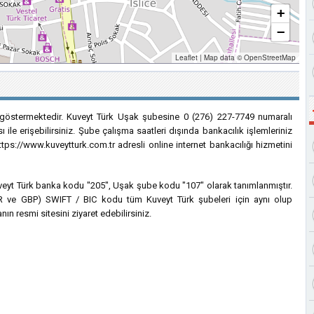
+
−
Leaflet
|
Map data ©
OpenStreetMap
 göstermektedir. Kuveyt Türk Uşak şubesine 0 (276) 227-7749 numaralı
 ile erişebilirsiniz. Şube çalışma saatleri dışında bankacılık işlemleriniz
tps://www.kuveytturk.com.tr adresli online internet bankacılığı hizmetini
 Kuveyt Türk banka kodu "205", Uşak şube kodu "107" olarak tanımlanmıştır.
 EUR ve GBP) SWIFT / BIC kodu tüm Kuveyt Türk şubeleri için aynı olup
ın resmi sitesini ziyaret edebilirsiniz.