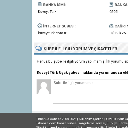
BANKA İSMI:
BANKA 
Kuveyt Türk
0205
İNTERNET ŞUBESI:
ÇAĞRI 
kuveytturk.com.tr
0 (850) 251
ŞUBE
ILE İLGILI
YORUM VE ŞIKAYETLER
Henüz bu şube ile ilgili yorum yapılmamış. İlk yorumu si
Kuveyt Türk Uşak şubesi hakkında yorumunuzu ek
TRBanka.com © 2008-2026 |
Kullanım Şartları
|
Gizlilik
Politika
Trbanka.com banka şubesi sorgulama servisi, Türkiye Bankalar B
Siteyi kullanırken sorumluluk kullanıcıya aittir. Sitede kullanıl