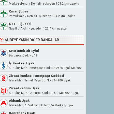
Merkezefendi / Denizli - şubeden 103.2 km uzakta
Çınar Şubesi
Pamukkale / Denizli - şubeden 104.2 km uzakta
Nazilli Şubesi
Nazilli / Aydın - şubeden 126.4 km uzakta
ŞUBEYE YAKIN DIĞER BANKALAR
QNB Bank Bir Eylül
Barbaros Cad. No:18
İş Bankası Uşak
Kurtuluş Mah. İsmetpaşa Cad. No:26/A Uşak Merkez
Ziraat Bankası İsmetpaşa Caddesi
İslice Mah. İsmet Paşa Cd. No:5 64100 Uşak
Ziraat Katılım Uşak
Kurtuluş Mah. Barbaros Cad. No:5 C Merkez / Uşak
Akbank Uşak
İslice Mah. 1. Vidinli Sok. No:5/A Merkez/Uşak
Denizbank Uşak