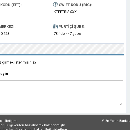
KODU (EFT):
SWIFT KODU (BIC):
KTEFTRISXXX
MERKEZI:
YURTIÇI ŞUBE:
 0 123
73 ilde 447 şube
z girmek ister misiniz?
leyin
sı
|
İletişim
🔎
En Yakın Banka 
irliği verileri baz alınarak hazırlanmıştır.
an banka görsellerinin hakları ilgili şirketlere