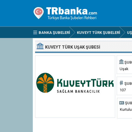
BANKA ŞUBELERI
KUVEYT TÜRK ŞUBELERI
UŞ
KUVEYT TÜRK UŞAK ŞUBESI
ŞUB
Uşak
ŞUB
107
ŞUB
Kurtul