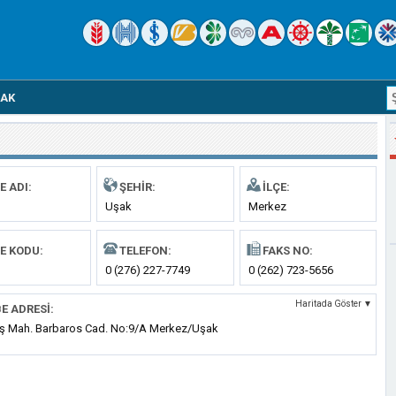
AK
E ADI:
ŞEHIR:
İLÇE:
Uşak
Merkez
E KODU:
TELEFON:
FAKS NO:
0 (276) 227-7749
0 (262) 723-5656
Haritada Göster ▼
E ADRESI:
uş Mah. Barbaros Cad. No:9/A Merkez/Uşak