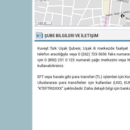
100 m
ŞUBE BILGILERI VE İLETIŞIM
Kuveyt Türk Uşak Şubesi, Uşak ili merkezde faaliyet
telefon aracılığıyla veya 0 (262) 723-5656 faks numarası
için 0 (850) 251 0 123 numaralı çağrı merkezini veya ht
kullanabilirsiniz.
EFT veya havale gibi para transferi (TL) işlemleri için
Uluslararası para transferleri için kullanılan (USD,
"KTEFTRISXXX" şeklindedir. Daha detaylı bilgi için bankan