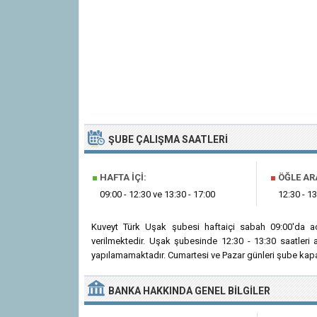
ŞUBE ÇALIŞMA SAATLERI
■
HAFTA İÇI:
■
ÖĞLE AR
09:00 - 12:30 ve 13:30 - 17:00
12:30 - 13
Kuveyt Türk Uşak şubesi haftaiçi sabah 09:00'da a
verilmektedir. Uşak şubesinde 12:30 - 13:30 saatleri
yapılamamaktadır. Cumartesi ve Pazar günleri şube kapal
BANKA
HAKKINDA
GENEL BILGILER