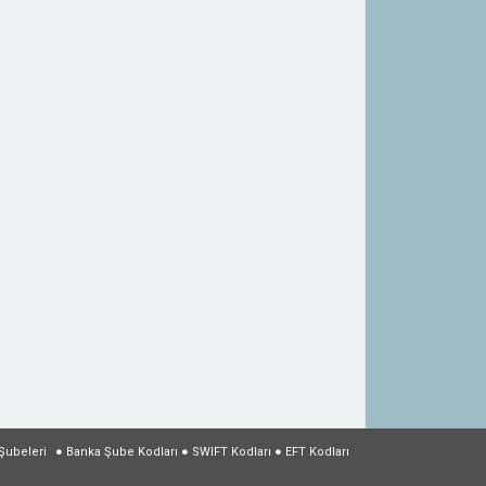
Şubeleri
●
Banka Şube Kodları
●
SWIFT Kodları
●
EFT Kodları