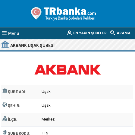
Menu
EN YAKIN ŞUBELER
ARAMA
AKBANK UŞAK ŞUBESI
Uşak
ŞUBE ADI:
Uşak
ŞEHIR:
Merkez
İLÇE:
115
ŞUBE KODU: