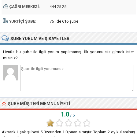
ÇAĞRI MERKEZI:
444 25 25
YURTIÇI ŞUBE:
76 ilde 616 şube
ŞUBE
YORUM VE ŞIKAYETLER
Henüz bu şube ile ilgili yorum yapılmamış. İlk yorumu siz girmek ister
misiniz?
ŞUBE MÜŞTERI MEMNUNIYETI
1.0
/ 5
Akbank Uşak şubesi
5
üzerinden
1.0
puan almıştır. Toplam
2
oy kullanılmış