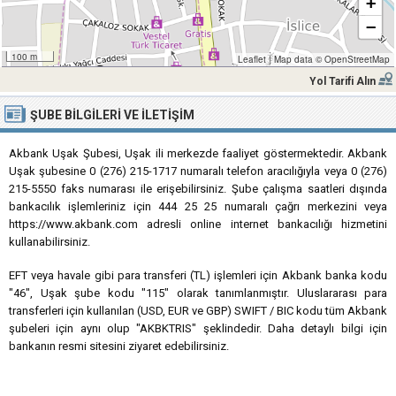
+
−
100 m
Leaflet
|
Map data ©
OpenStreetMap
Yol Tarifi Alın
ŞUBE BILGILERI VE İLETIŞIM
Akbank Uşak Şubesi, Uşak ili merkezde faaliyet göstermektedir. Akbank
Uşak şubesine 0 (276) 215-1717 numaralı telefon aracılığıyla veya 0 (276)
215-5550 faks numarası ile erişebilirsiniz. Şube çalışma saatleri dışında
bankacılık işlemleriniz için 444 25 25 numaralı çağrı merkezini veya
https://www.akbank.com adresli online internet bankacılığı hizmetini
kullanabilirsiniz.
EFT veya havale gibi para transferi (TL) işlemleri için Akbank banka kodu
"46", Uşak şube kodu "115" olarak tanımlanmıştır. Uluslararası para
transferleri için kullanılan (USD, EUR ve GBP) SWIFT / BIC kodu tüm Akbank
şubeleri için aynı olup "AKBKTRIS" şeklindedir. Daha detaylı bilgi için
bankanın resmi sitesini ziyaret edebilirsiniz.