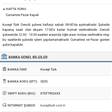
■
HAFTA SONU:
Cumartesi Pazar Kapalı
Kuveyt Türk Denizli şubesi haftaiçi sabah 09:00'da açılmaktadır. Şubede
kapanış saati olan akşam 17:00'e kadar hizmet verilmektedir. Denizli
şubesinde 12:30 - 13:30 saatleri arasında öğle arası molası verilmekte olup
bu saatlerde şubede işlem yapılamamaktadır. Cumartesi ve Pazar günleri
şube kapalıdır.
BANKA
GENEL BILGILER
BANKA İSMI:
Kuveyt Türk
BANKA KODU (EFT):
0205
SWIFT KODU (BIC):
KTEFTRISXXX
İNTERNET ŞUBESI:
kuveytturk.com.tr