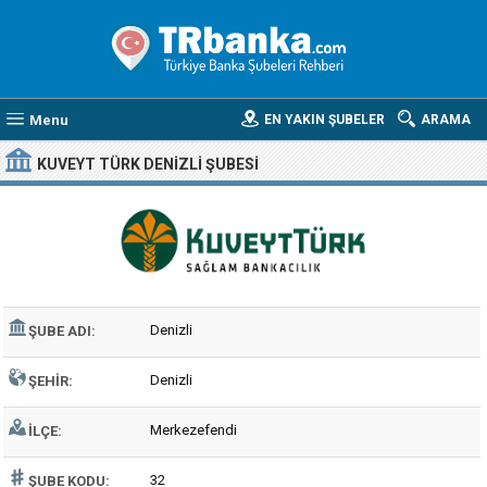
Menu
EN YAKIN ŞUBELER
ARAMA
KUVEYT TÜRK DENIZLI ŞUBESI
Denizli
ŞUBE ADI:
Denizli
ŞEHIR:
Merkezefendi
İLÇE:
32
ŞUBE KODU: