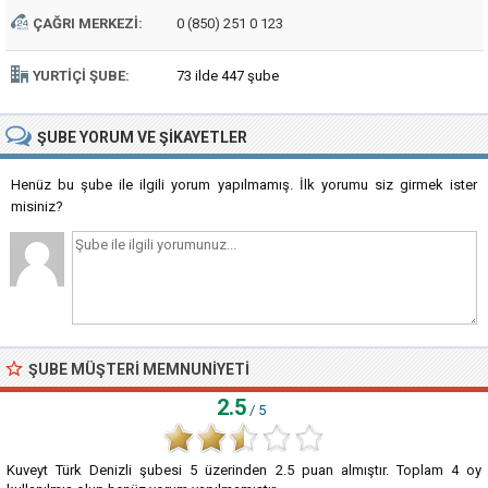
ÇAĞRI MERKEZI:
0 (850) 251 0 123
YURTIÇI ŞUBE:
73 ilde 447 şube
ŞUBE
YORUM VE ŞIKAYETLER
Henüz bu şube ile ilgili yorum yapılmamış. İlk yorumu siz girmek ister
misiniz?
ŞUBE MÜŞTERI MEMNUNIYETI
2.5
/ 5
Kuveyt Türk Denizli şubesi
5
üzerinden
2.5
puan almıştır. Toplam
4
oy