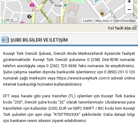
+
−
100 m
Leaflet
|
Map data ©
OpenStreetMap
Yol Tarifi Alın
ŞUBE BILGILERI VE İLETIŞIM
Kuveyt Türk Denizli Şubesi, Denizli ilinde Merkezefendi ilçesinde faaliyet
göstermektedir. Kuveyt Türk Denizli şubesine 0 (258) 264-9290 numaralı
telefon aracılığıyla veya 0 (262) 723-5656 faks numarası ile erişebilirsiniz.
Şube çalışma saatleri dışında bankacılık işlemleriniz için 0 (850) 251 0 123
numaralı çağrı merkezini veya https://www.kuveytturk.com.tr adresli online
internet bankacılığı hizmetini kullanabilirsiniz.
EFT veya havale gibi para transferi (TL) işlemleri için Kuveyt Türk banka
kodu "205", Denizli şube kodu "32" olarak tanımlanmıştır. Uluslararası para
transferleri için kullanılan (USD, EUR ve GBP) SWIFT / BIC kodu tüm Kuveyt
Türk şubeleri için aynı olup "KTEFTRISXXX" şeklindedir. Daha detaylı bilgi
için bankanın resmi sitesini ziyaret edebilirsiniz.