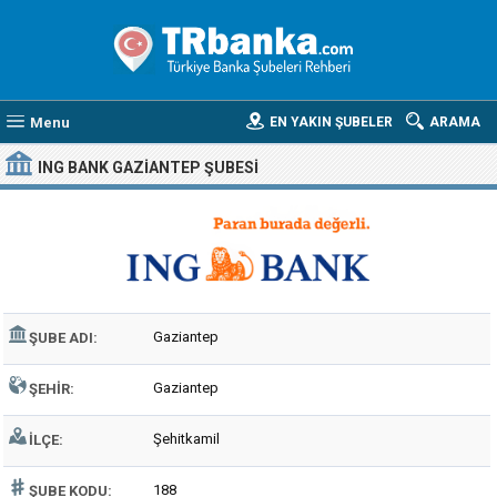
Menu
EN YAKIN ŞUBELER
ARAMA
ING BANK GAZIANTEP ŞUBESI
Gaziantep
ŞUBE ADI:
Gaziantep
ŞEHIR:
Şehitkamil
İLÇE:
188
ŞUBE KODU: