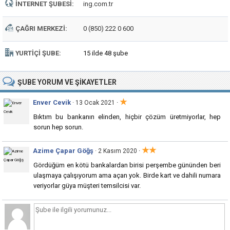
İNTERNET ŞUBESI:
ing.com.tr
ÇAĞRI MERKEZI:
0 (850) 222 0 600
YURTIÇI ŞUBE:
15 ilde 48 şube
ŞUBE
YORUM VE ŞIKAYETLER
★
Enver Cevik
·
· 13 Ocak 2021
Bıktım bu bankanın elinden, hiçbir çözüm üretmiyorlar, hep
sorun hep sorun.
★★
Azime Çapar Göğş
·
· 2 Kasım 2020
Gördüğüm en kötü bankalardan birisi perşembe gününden beri
ulaşmaya çalışıyorum ama açan yok. Birde kart ve dahili numara
veriyorlar güya müşteri temsilcisi var.