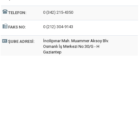
0 (342) 215-4350
TELEFON:
0 (212) 304-9143
FAKS NO:
İncilipınar Mah. Muammer Aksoy Blv.
ŞUBE ADRESI:
Osmanlı İş Merkezi No:30/G - H
Gaziantep