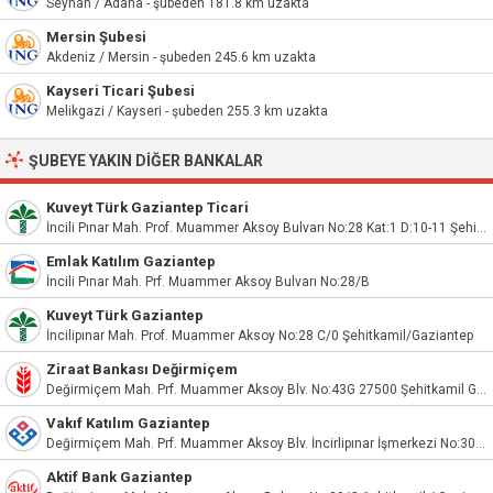
Seyhan / Adana - şubeden 181.8 km uzakta
Mersin Şubesi
Akdeniz / Mersin - şubeden 245.6 km uzakta
Kayseri Ticari Şubesi
Melikgazi / Kayseri - şubeden 255.3 km uzakta
ŞUBEYE YAKIN DIĞER BANKALAR
Kuveyt Türk Gaziantep Ticari
İncili Pınar Mah. Prof. Muammer Aksoy Bulvarı No:28 Kat:1 D:10-11 Şehitkamil/Gaziantep
Emlak Katılım Gaziantep
İncili Pınar Mah. Prf. Muammer Aksoy Bulvarı No:28/B
Kuveyt Türk Gaziantep
İncilipınar Mah. Prof. Muammer Aksoy No:28 C/0 Şehitkamil/Gaziantep
Ziraat Bankası Değirmiçem
Değirmiçem Mah. Prf. Muammer Aksoy Blv. No:43G 27500 Şehitkamil Gaziantep
Vakıf Katılım Gaziantep
Değirmiçem Mah. Prf. Muammer Aksoy Blv. İncirlipınar İşmerkezi No:30E Şehitkamil/Gaziantep
Aktif Bank Gaziantep