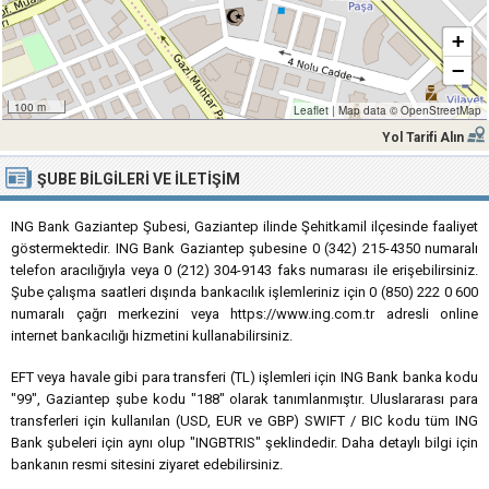
+
−
100 m
Leaflet
|
Map data ©
OpenStreetMap
Yol Tarifi Alın
ŞUBE BILGILERI VE İLETIŞIM
ING Bank Gaziantep Şubesi, Gaziantep ilinde Şehitkamil ilçesinde faaliyet
göstermektedir. ING Bank Gaziantep şubesine 0 (342) 215-4350 numaralı
telefon aracılığıyla veya 0 (212) 304-9143 faks numarası ile erişebilirsiniz.
Şube çalışma saatleri dışında bankacılık işlemleriniz için 0 (850) 222 0 600
numaralı çağrı merkezini veya https://www.ing.com.tr adresli online
internet bankacılığı hizmetini kullanabilirsiniz.
EFT veya havale gibi para transferi (TL) işlemleri için ING Bank banka kodu
"99", Gaziantep şube kodu "188" olarak tanımlanmıştır. Uluslararası para
transferleri için kullanılan (USD, EUR ve GBP) SWIFT / BIC kodu tüm ING
Bank şubeleri için aynı olup "INGBTRIS" şeklindedir. Daha detaylı bilgi için
bankanın resmi sitesini ziyaret edebilirsiniz.