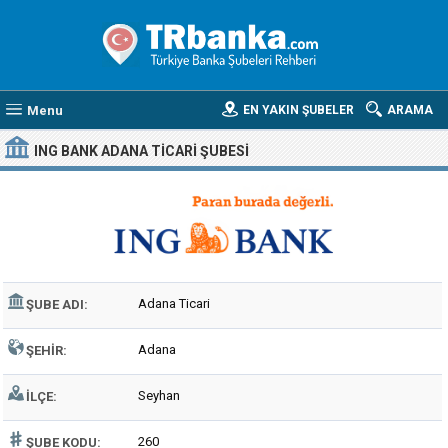
Menu
EN YAKIN ŞUBELER
ARAMA
ING BANK ADANA TICARI ŞUBESI
Adana Ticari
ŞUBE ADI:
Adana
ŞEHIR:
Seyhan
İLÇE:
260
ŞUBE KODU: