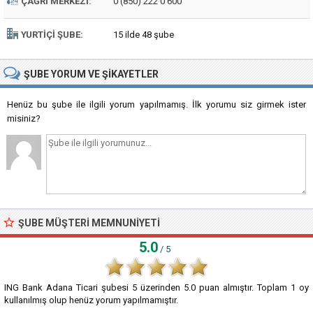
ÇAĞRI MERKEZI:
0 (850) 222 0 600
YURTIÇI ŞUBE:
15 ilde 48 şube
ŞUBE
YORUM VE ŞIKAYETLER
Henüz bu şube ile ilgili yorum yapılmamış. İlk yorumu siz girmek ister
misiniz?
ŞUBE MÜŞTERI MEMNUNIYETI
5.0
/ 5
ING Bank Adana Ticari şubesi
5
üzerinden
5.0
puan almıştır. Toplam
1
oy
kullanılmış olup henüz yorum yapılmamıştır.