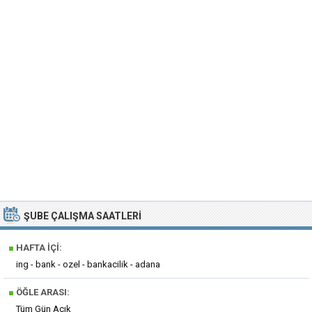
ŞUBE ÇALIŞMA SAATLERI
■
HAFTA İÇI:
ing - bank - ozel - bankacilik - adana
■
ÖĞLE ARASI:
Tüm Gün Açık