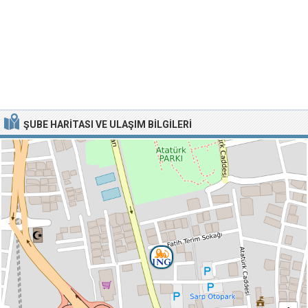
ŞUBE HARITASI VE ULAŞIM BILGILERI