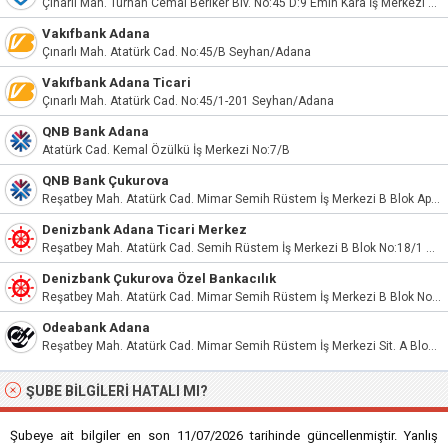
Çınarlı Mah. Turhan Cemal Beriker Blv. No:45 D:9 Emin Kara İş Merkezi Seyhan – Adana
Vakıfbank Adana
Çınarlı Mah. Atatürk Cad. No:45/B Seyhan/Adana
Vakıfbank Adana Ticari
Çınarlı Mah. Atatürk Cad. No:45/1-201 Seyhan/Adana
QNB Bank Adana
Atatürk Cad. Kemal Özülkü İş Merkezi No:7/B
QNB Bank Çukurova
Reşatbey Mah. Atatürk Cad. Mimar Semih Rüstem İş Merkezi B Blok Apt. No:18/1/401
Denizbank Adana Ticari Merkez
Reşatbey Mah. Atatürk Cad. Semih Rüstem İş Merkezi B Blok No:18/1 D:301
Denizbank Çukurova Özel Bankacılık
Reşatbey Mah. Atatürk Cad. Mimar Semih Rüstem İş Merkezi B Blok No:18/1
Odeabank Adana
Reşatbey Mah. Atatürk Cad. Mimar Semih Rüstem İş Merkezi Sit. A Blok No:18A Seyhan / Adana
ŞUBE BILGILERI HATALI MI?
Şubeye ait bilgiler en son 11/07/2026 tarihinde güncellenmiştir. Yanlış