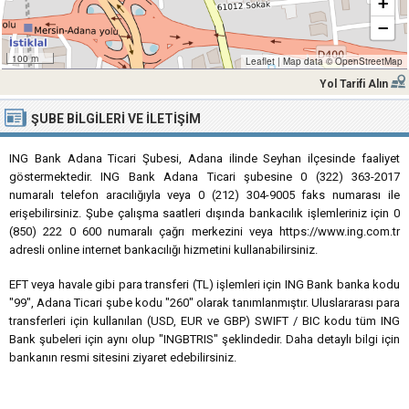
+
−
100 m
Leaflet
|
Map data ©
OpenStreetMap
Yol Tarifi Alın
ŞUBE BILGILERI VE İLETIŞIM
ING Bank Adana Ticari Şubesi, Adana ilinde Seyhan ilçesinde faaliyet
göstermektedir. ING Bank Adana Ticari şubesine 0 (322) 363-2017
numaralı telefon aracılığıyla veya 0 (212) 304-9005 faks numarası ile
erişebilirsiniz. Şube çalışma saatleri dışında bankacılık işlemleriniz için 0
(850) 222 0 600 numaralı çağrı merkezini veya https://www.ing.com.tr
adresli online internet bankacılığı hizmetini kullanabilirsiniz.
EFT veya havale gibi para transferi (TL) işlemleri için ING Bank banka kodu
"99", Adana Ticari şube kodu "260" olarak tanımlanmıştır. Uluslararası para
transferleri için kullanılan (USD, EUR ve GBP) SWIFT / BIC kodu tüm ING
Bank şubeleri için aynı olup "INGBTRIS" şeklindedir. Daha detaylı bilgi için
bankanın resmi sitesini ziyaret edebilirsiniz.