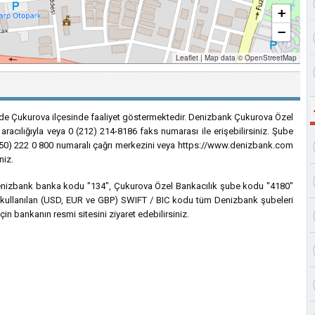
+
−
Leaflet
|
Map data ©
OpenStreetMap
de Çukurova ilçesinde faaliyet göstermektedir. Denizbank Çukurova Özel
racılığıyla veya 0 (212) 214-8186 faks numarası ile erişebilirsiniz. Şube
 (850) 222 0 800 numaralı çağrı merkezini veya https://www.denizbank.com
niz.
n Denizbank banka kodu "134", Çukurova Özel Bankacılık şube kodu "4180"
çin kullanılan (USD, EUR ve GBP) SWIFT / BIC kodu tüm Denizbank şubeleri
çin bankanın resmi sitesini ziyaret edebilirsiniz.