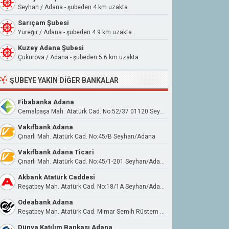
Seyhan / Adana - şubeden 4 km uzakta
Sarıçam Şubesi
Yüreğir / Adana - şubeden 4.9 km uzakta
Kuzey Adana Şubesi
Çukurova / Adana - şubeden 5.6 km uzakta
ŞUBEYE YAKIN DIĞER BANKALAR
Fibabanka Adana
Cemalpaşa Mah. Atatürk Cad. No:52/37 01120 Seyhan Adana
Vakıfbank Adana
Çınarlı Mah. Atatürk Cad. No:45/B Seyhan/Adana
Vakıfbank Adana Ticari
Çınarlı Mah. Atatürk Cad. No:45/1-201 Seyhan/Adana
Akbank Atatürk Caddesi
Reşatbey Mah. Atatürk Cad. No:18/1A Seyhan/Adana
Odeabank Adana
Reşatbey Mah. Atatürk Cad. Mimar Semih Rüstem İş Merkezi Sit. A Blok No:18A Seyhan / Adana
Dünya Katılım Bankası Adana