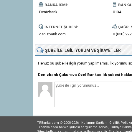
BANKA İSMI:
BANKA 
Denizbank
0134
İNTERNET ŞUBESI:
ÇAĞRI 
denizbank.com
0 (850) 222
ŞUBE
ILE İLGILI
YORUM VE ŞIKAYETLER
Henüz bu şube ile ilgili yorum yapılmamış. İlk yorumu si
Denizbank Çukurova Özel Bankacılık şubesi hakk
TRBanka.com © 2008-2026 |
Kullanım Şartları
|
Gizlilik
Politika
Trbanka.com banka şubesi sorgulama servisi, Türkiye Bankalar B
Siteyi kullanırken sorumluluk kullanıcıya aittir. Sitede kullanıl