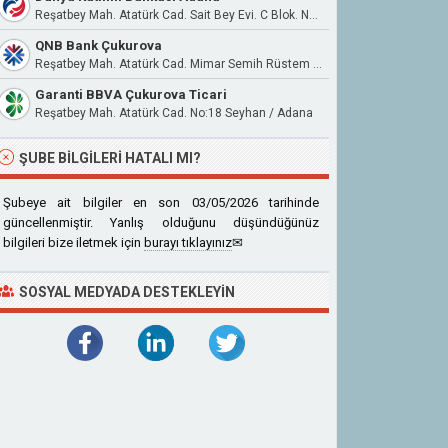
Reşatbey Mah. Atatürk Cad. Sait Bey Evi. C Blok. No:16/1 Seyhan / Adana
QNB Bank Çukurova
Reşatbey Mah. Atatürk Cad. Mimar Semih Rüstem İş Merkezi B Blok Apt. No:18/1/401
Garanti BBVA Çukurova Ticari
Reşatbey Mah. Atatürk Cad. No:18 Seyhan / Adana
ŞUBE BILGILERI HATALI MI?
Şubeye ait bilgiler en son 03/05/2026 tarihinde
güncellenmiştir. Yanlış olduğunu düşündüğünüz
bilgileri bize iletmek için
burayı tıklayınız
✉
SOSYAL MEDYADA DESTEKLEYIN