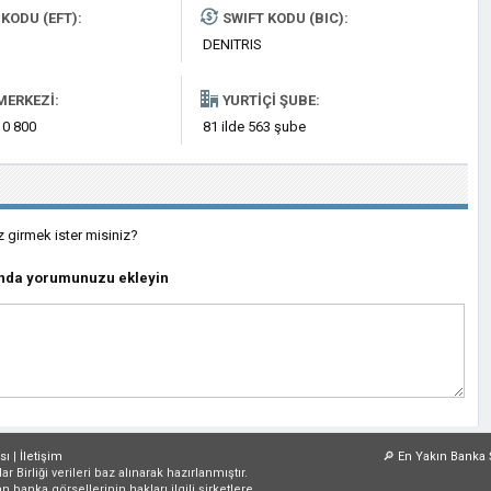
KODU (EFT):
SWIFT KODU (BIC):
DENITRIS
MERKEZI:
YURTIÇI ŞUBE:
 0 800
81 ilde 563 şube
z girmek ister misiniz?
ında yorumunuzu ekleyin
sı
|
İletişim
🔎
En Yakın Banka 
irliği verileri baz alınarak hazırlanmıştır.
an banka görsellerinin hakları ilgili şirketlere