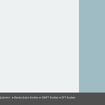
Şubeleri
●
Banka Şube Kodları
●
SWIFT Kodları
●
EFT Kodları