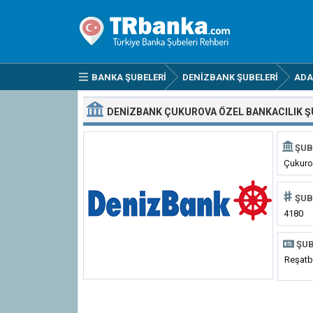
BANKA ŞUBELERI
DENIZBANK ŞUBELERI
AD
DENIZBANK ÇUKUROVA ÖZEL BANKACILIK Ş
ŞUB
Çukuro
Bankacı
ŞUB
4180
ŞUB
Reşatb