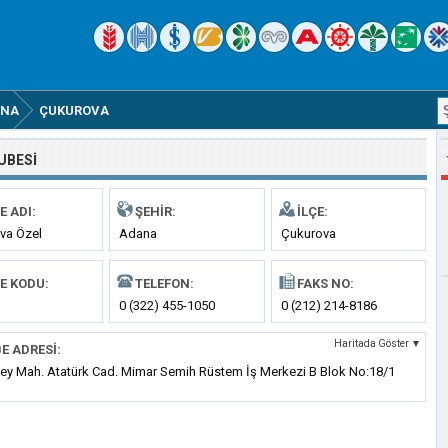
ANA
ÇUKUROVA
UBESI
E ADI:
ŞEHIR:
İLÇE:
va Özel
Adana
Çukurova
lık
E KODU:
TELEFON:
FAKS NO:
0 (322) 455-1050
0 (212) 214-8186
Haritada Göster ▼
E ADRESI:
ey Mah. Atatürk Cad. Mimar Semih Rüstem İş Merkezi B Blok No:18/1