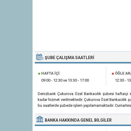
ŞUBE ÇALIŞMA SAATLERI
■
HAFTA İÇI:
■
ÖĞLE AR
09:00 - 12:30 ve 13:30 - 17:00
12:30 - 13
Denizbank Çukurova Özel Bankacılık şubesi haftaiçi 
kadar hizmet verilmektedir. Çukurova Özel Bankacılık şu
bu saatlerde şubede işlem yapılamamaktadır. Cumartesi 
BANKA
HAKKINDA
GENEL BILGILER