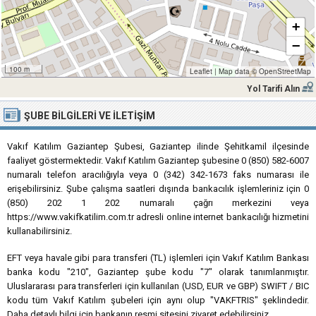
+
−
100 m
Leaflet
|
Map data ©
OpenStreetMap
Yol Tarifi Alın
ŞUBE BILGILERI VE İLETIŞIM
Vakıf Katılım Gaziantep Şubesi, Gaziantep ilinde Şehitkamil ilçesinde
faaliyet göstermektedir. Vakıf Katılım Gaziantep şubesine 0 (850) 582-6007
numaralı telefon aracılığıyla veya 0 (342) 342-1673 faks numarası ile
erişebilirsiniz. Şube çalışma saatleri dışında bankacılık işlemleriniz için 0
(850) 202 1 202 numaralı çağrı merkezini veya
https://www.vakifkatilim.com.tr adresli online internet bankacılığı hizmetini
kullanabilirsiniz.
EFT veya havale gibi para transferi (TL) işlemleri için Vakıf Katılım Bankası
banka kodu "210", Gaziantep şube kodu "7" olarak tanımlanmıştır.
Uluslararası para transferleri için kullanılan (USD, EUR ve GBP) SWIFT / BIC
kodu tüm Vakıf Katılım şubeleri için aynı olup "VAKFTRIS" şeklindedir.
Daha detaylı bilgi için bankanın resmi sitesini ziyaret edebilirsiniz.