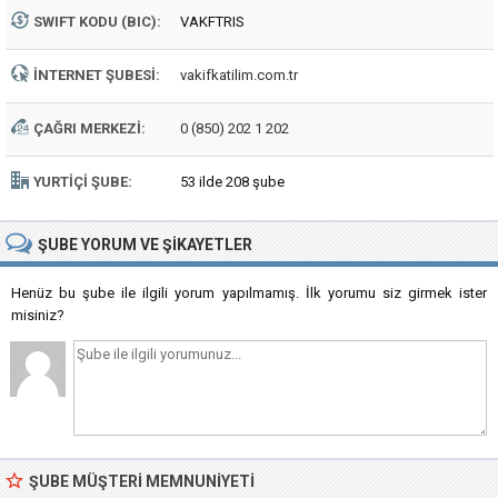
SWIFT KODU (BIC):
VAKFTRIS
İNTERNET ŞUBESI:
vakifkatilim.com.tr
ÇAĞRI MERKEZI:
0 (850) 202 1 202
YURTIÇI ŞUBE:
53 ilde 208 şube
ŞUBE
YORUM VE ŞIKAYETLER
Henüz bu şube ile ilgili yorum yapılmamış. İlk yorumu siz girmek ister
misiniz?
ŞUBE MÜŞTERI MEMNUNIYETI