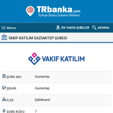
Menu
EN YAKIN ŞUBELER
ARAMA
VAKIF KATILIM GAZIANTEP ŞUBESI
Gaziantep
ŞUBE ADI:
Gaziantep
ŞEHIR:
Şehitkamil
İLÇE:
7
ŞUBE KODU: