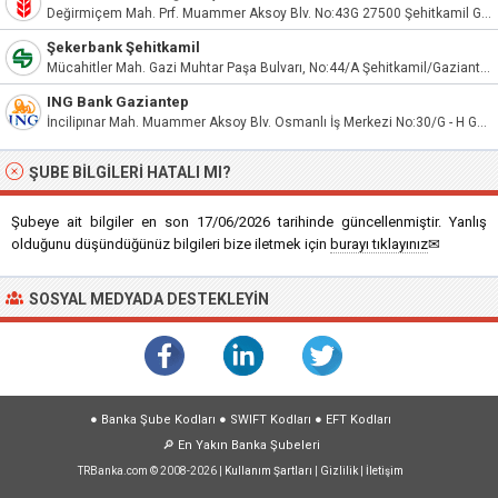
Değirmiçem Mah. Prf. Muammer Aksoy Blv. No:43G 27500 Şehitkamil Gaziantep
Şekerbank Şehitkamil
Mücahitler Mah. Gazi Muhtar Paşa Bulvarı, No:44/A Şehitkamil/Gaziantep
ING Bank Gaziantep
İncilipınar Mah. Muammer Aksoy Blv. Osmanlı İş Merkezi No:30/G - H Gaziantep
ŞUBE BILGILERI HATALI MI?
Şubeye ait bilgiler en son 17/06/2026 tarihinde güncellenmiştir. Yanlış
olduğunu düşündüğünüz bilgileri bize iletmek için
burayı tıklayınız
✉
SOSYAL MEDYADA DESTEKLEYIN
●
Banka Şube Kodları
●
SWIFT Kodları
●
EFT Kodları
🔎
En Yakın Banka Şubeleri
TRBanka.com © 2008-2026 |
Kullanım Şartları
|
Gizlilik
|
İletişim