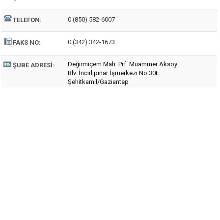
0 (850) 582-6007
TELEFON:
0 (342) 342-1673
FAKS NO:
Değirmiçem Mah. Prf. Muammer Aksoy
ŞUBE ADRESI:
Blv. İncirlipınar İşmerkezi No:30E
Şehitkamil/Gaziantep