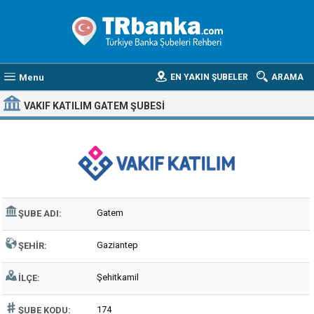
Menu
EN YAKIN ŞUBELER
ARAMA
VAKIF KATILIM GATEM ŞUBESI
Gatem
ŞUBE ADI:
Gaziantep
ŞEHIR:
Şehitkamil
İLÇE:
174
ŞUBE KODU: