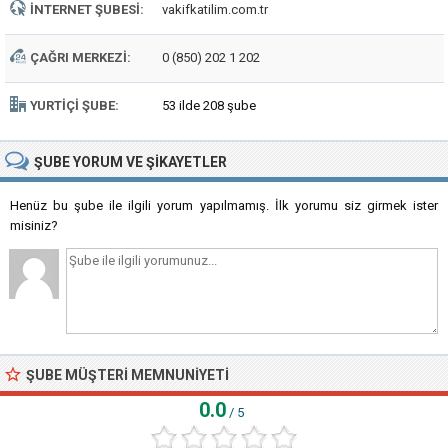
İNTERNET ŞUBESI:
vakifkatilim.com.tr
ÇAĞRI MERKEZI:
0 (850) 202 1 202
YURTIÇI ŞUBE:
53 ilde 208 şube
ŞUBE
YORUM VE ŞIKAYETLER
Henüz bu şube ile ilgili yorum yapılmamış. İlk yorumu siz girmek ister
misiniz?
ŞUBE MÜŞTERI MEMNUNIYETI
0.0
/ 5