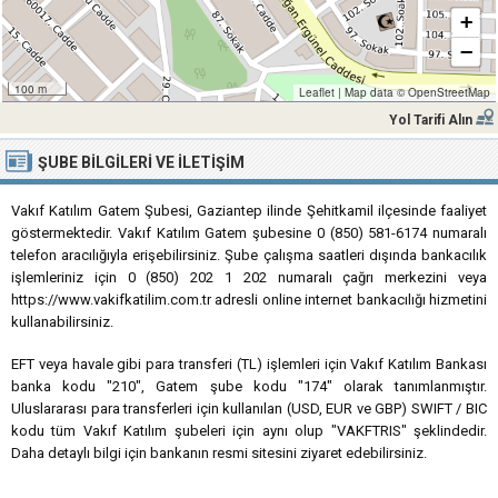
+
−
100 m
Leaflet
|
Map data ©
OpenStreetMap
Yol Tarifi Alın
ŞUBE BILGILERI VE İLETIŞIM
Vakıf Katılım Gatem Şubesi, Gaziantep ilinde Şehitkamil ilçesinde faaliyet
göstermektedir. Vakıf Katılım Gatem şubesine 0 (850) 581-6174 numaralı
telefon aracılığıyla erişebilirsiniz. Şube çalışma saatleri dışında bankacılık
işlemleriniz için 0 (850) 202 1 202 numaralı çağrı merkezini veya
https://www.vakifkatilim.com.tr adresli online internet bankacılığı hizmetini
kullanabilirsiniz.
EFT veya havale gibi para transferi (TL) işlemleri için Vakıf Katılım Bankası
banka kodu "210", Gatem şube kodu "174" olarak tanımlanmıştır.
Uluslararası para transferleri için kullanılan (USD, EUR ve GBP) SWIFT / BIC
kodu tüm Vakıf Katılım şubeleri için aynı olup "VAKFTRIS" şeklindedir.
Daha detaylı bilgi için bankanın resmi sitesini ziyaret edebilirsiniz.