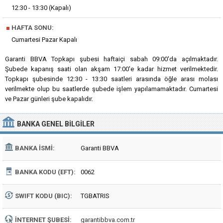
12:30 - 13:30 (Kapalı)
■
HAFTA SONU:
Cumartesi Pazar Kapalı
Garanti BBVA Topkapı şubesi haftaiçi sabah 09:00'da açılmaktadır.
Şubede kapanış saati olan akşam 17:00'e kadar hizmet verilmektedir.
Topkapı şubesinde 12:30 - 13:30 saatleri arasında öğle arası molası
verilmekte olup bu saatlerde şubede işlem yapılamamaktadır. Cumartesi
ve Pazar günleri şube kapalıdır.
BANKA
GENEL BILGILER
BANKA İSMI:
Garanti BBVA
BANKA KODU (EFT):
0062
SWIFT KODU (BIC):
TGBATRIS
İNTERNET ŞUBESI:
garantibbva.com.tr