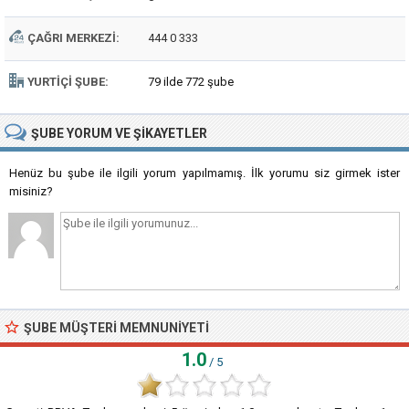
ÇAĞRI MERKEZI:
444 0 333
YURTIÇI ŞUBE:
79 ilde 772 şube
ŞUBE
YORUM VE ŞIKAYETLER
Henüz bu şube ile ilgili yorum yapılmamış. İlk yorumu siz girmek ister
misiniz?
ŞUBE MÜŞTERI MEMNUNIYETI
1.0
/ 5