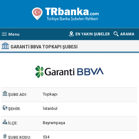
Menu
EN YAKIN ŞUBELER
ARAMA
GARANTI BBVA TOPKAPI ŞUBESI
Topkapı
ŞUBE ADI:
İstanbul
ŞEHIR:
Bayrampaşa
İLÇE:
534
ŞUBE KODU: