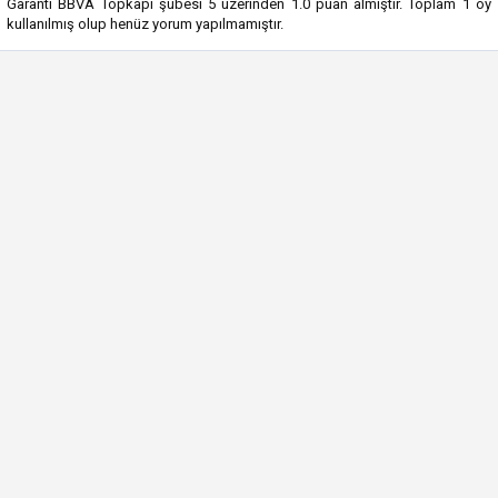
Garanti BBVA Topkapı şubesi
5
üzerinden
1.0
puan almıştır. Toplam
1
oy
kullanılmış olup henüz yorum yapılmamıştır.