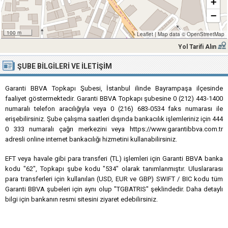
+
−
100 m
Leaflet
|
Map data ©
OpenStreetMap
Yol Tarifi Alın
ŞUBE BILGILERI VE İLETIŞIM
Garanti BBVA Topkapı Şubesi, İstanbul ilinde Bayrampaşa ilçesinde
faaliyet göstermektedir. Garanti BBVA Topkapı şubesine 0 (212) 443-1400
numaralı telefon aracılığıyla veya 0 (216) 683-0534 faks numarası ile
erişebilirsiniz. Şube çalışma saatleri dışında bankacılık işlemleriniz için 444
0 333 numaralı çağrı merkezini veya https://www.garantibbva.com.tr
adresli online internet bankacılığı hizmetini kullanabilirsiniz.
EFT veya havale gibi para transferi (TL) işlemleri için Garanti BBVA banka
kodu "62", Topkapı şube kodu "534" olarak tanımlanmıştır. Uluslararası
para transferleri için kullanılan (USD, EUR ve GBP) SWIFT / BIC kodu tüm
Garanti BBVA şubeleri için aynı olup "TGBATRIS" şeklindedir. Daha detaylı
bilgi için bankanın resmi sitesini ziyaret edebilirsiniz.