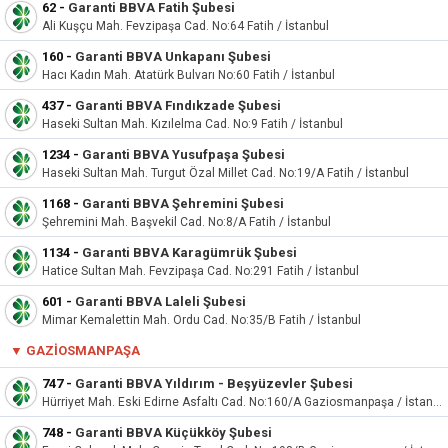
62
-
Garanti BBVA Fatih Şubesi
Ali Kuşçu Mah. Fevzipaşa Cad. No:64 Fatih / İstanbul
160
-
Garanti BBVA Unkapanı Şubesi
Hacı Kadın Mah. Atatürk Bulvarı No:60 Fatih / İstanbul
437
-
Garanti BBVA Fındıkzade Şubesi
Haseki Sultan Mah. Kızılelma Cad. No:9 Fatih / İstanbul
1234
-
Garanti BBVA Yusufpaşa Şubesi
Haseki Sultan Mah. Turgut Özal Millet Cad. No:19/A Fatih / İstanbul
1168
-
Garanti BBVA Şehremini Şubesi
Şehremini Mah. Başvekil Cad. No:8/A Fatih / İstanbul
1134
-
Garanti BBVA Karagümrük Şubesi
Hatice Sultan Mah. Fevzipaşa Cad. No:291 Fatih / İstanbul
601
-
Garanti BBVA Laleli Şubesi
Mimar Kemalettin Mah. Ordu Cad. No:35/B Fatih / İstanbul
▼
GAZIOSMANPAŞA
747
-
Garanti BBVA Yıldırım - Beşyüzevler Şubesi
Hürriyet Mah. Eski Edirne Asfaltı Cad. No:160/A Gaziosmanpaşa / İstanbul
748
-
Garanti BBVA Küçükköy Şubesi