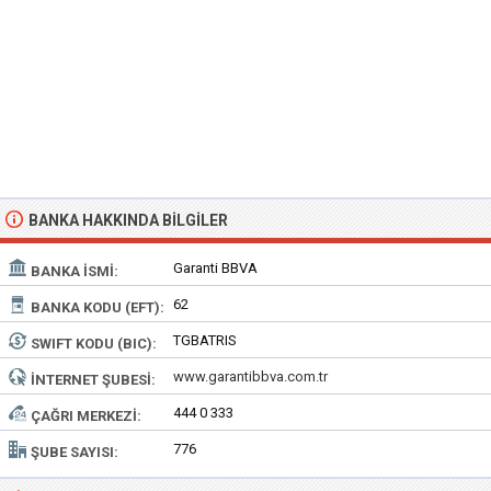
BANKA HAKKINDA BILGILER
Garanti BBVA
BANKA İSMI:
62
BANKA KODU (EFT):
TGBATRIS
SWIFT KODU (BIC):
www.garantibbva.com.tr
İNTERNET ŞUBESI:
444 0 333
ÇAĞRI MERKEZI:
776
ŞUBE SAYISI: