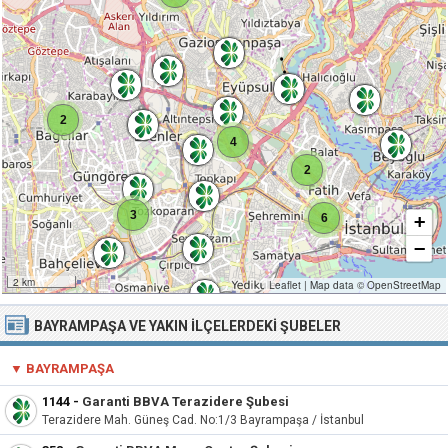
2
4
2
3
6
+
−
2 km
Leaflet
|
Map data ©
OpenStreetMap
BAYRAMPAŞA VE YAKIN İLÇELERDEKI ŞUBELER
▼ BAYRAMPAŞA
1144
-
Garanti BBVA Terazidere Şubesi
Terazidere Mah. Güneş Cad. No:1/3 Bayrampaşa / İstanbul