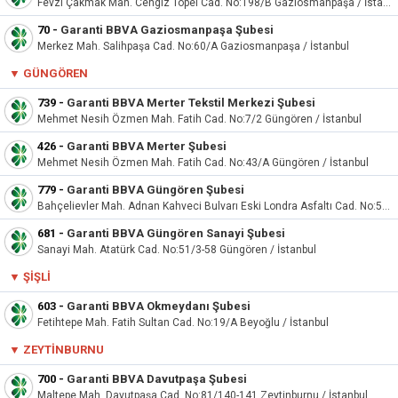
Fevzi Çakmak Mah. Cengiz Topel Cad. No:198/B Gaziosmanpaşa / İstanbul
70
-
Garanti BBVA Gaziosmanpaşa Şubesi
Merkez Mah. Salihpaşa Cad. No:60/A Gaziosmanpaşa / İstanbul
▼
GÜNGÖREN
739
-
Garanti BBVA Merter Tekstil Merkezi Şubesi
Mehmet Nesih Özmen Mah. Fatih Cad. No:7/2 Güngören / İstanbul
426
-
Garanti BBVA Merter Şubesi
Mehmet Nesih Özmen Mah. Fatih Cad. No:43/A Güngören / İstanbul
779
-
Garanti BBVA Güngören Şubesi
Bahçelievler Mah. Adnan Kahveci Bulvarı Eski Londra Asfaltı Cad. No:5AD Bahçelievler / İstanbul
681
-
Garanti BBVA Güngören Sanayi Şubesi
Sanayi Mah. Atatürk Cad. No:51/3-58 Güngören / İstanbul
▼ ŞIŞLI
603
-
Garanti BBVA Okmeydanı Şubesi
Fetihtepe Mah. Fatih Sultan Cad. No:19/A Beyoğlu / İstanbul
▼
ZEYTINBURNU
700
-
Garanti BBVA Davutpaşa Şubesi
Maltepe Mah. Davutpaşa Cad. No:81/140-141 Zeytinburnu / İstanbul