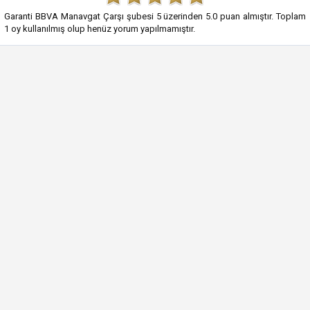
Garanti BBVA Manavgat Çarşı şubesi
5
üzerinden
5.0
puan almıştır. Toplam
1
oy kullanılmış olup henüz yorum yapılmamıştır.