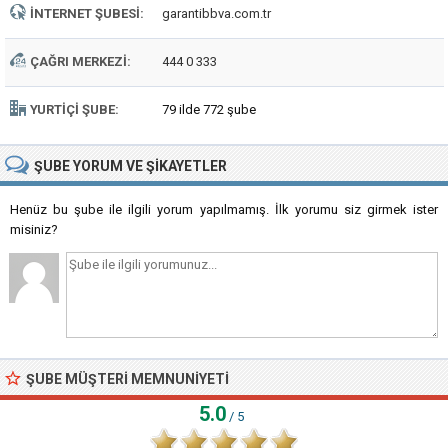
İNTERNET ŞUBESI:
garantibbva.com.tr
ÇAĞRI MERKEZI:
444 0 333
YURTIÇI ŞUBE:
79 ilde 772 şube
ŞUBE
YORUM VE ŞIKAYETLER
Henüz bu şube ile ilgili yorum yapılmamış. İlk yorumu siz girmek ister
misiniz?
ŞUBE MÜŞTERI MEMNUNIYETI
5.0
/ 5