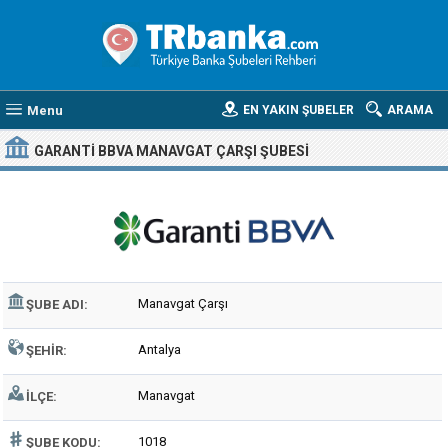
Menu
EN YAKIN ŞUBELER
ARAMA
GARANTI BBVA MANAVGAT ÇARŞI ŞUBESI
Manavgat Çarşı
ŞUBE ADI:
Antalya
ŞEHIR:
Manavgat
İLÇE:
1018
ŞUBE KODU: