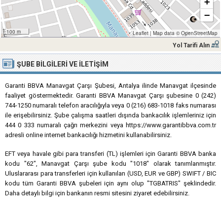
+
−
100 m
Leaflet
|
Map data ©
OpenStreetMap
Yol Tarifi Alın
ŞUBE BILGILERI VE İLETIŞIM
Garanti BBVA Manavgat Çarşı Şubesi, Antalya ilinde Manavgat ilçesinde
faaliyet göstermektedir. Garanti BBVA Manavgat Çarşı şubesine 0 (242)
744-1250 numaralı telefon aracılığıyla veya 0 (216) 683-1018 faks numarası
ile erişebilirsiniz. Şube çalışma saatleri dışında bankacılık işlemleriniz için
444 0 333 numaralı çağrı merkezini veya https://www.garantibbva.com.tr
adresli online internet bankacılığı hizmetini kullanabilirsiniz.
EFT veya havale gibi para transferi (TL) işlemleri için Garanti BBVA banka
kodu "62", Manavgat Çarşı şube kodu "1018" olarak tanımlanmıştır.
Uluslararası para transferleri için kullanılan (USD, EUR ve GBP) SWIFT / BIC
kodu tüm Garanti BBVA şubeleri için aynı olup "TGBATRIS" şeklindedir.
Daha detaylı bilgi için bankanın resmi sitesini ziyaret edebilirsiniz.