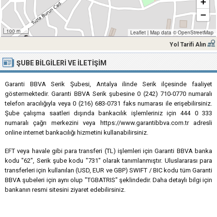
+
−
100 m
Leaflet
|
Map data ©
OpenStreetMap
Yol Tarifi Alın
ŞUBE BILGILERI VE İLETIŞIM
Garanti BBVA Serik Şubesi, Antalya ilinde Serik ilçesinde faaliyet
göstermektedir. Garanti BBVA Serik şubesine 0 (242) 710-0770 numaralı
telefon aracılığıyla veya 0 (216) 683-0731 faks numarası ile erişebilirsiniz.
Şube çalışma saatleri dışında bankacılık işlemleriniz için 444 0 333
numaralı çağrı merkezini veya https://www.garantibbva.com.tr adresli
online internet bankacılığı hizmetini kullanabilirsiniz.
EFT veya havale gibi para transferi (TL) işlemleri için Garanti BBVA banka
kodu "62", Serik şube kodu "731" olarak tanımlanmıştır. Uluslararası para
transferleri için kullanılan (USD, EUR ve GBP) SWIFT / BIC kodu tüm Garanti
BBVA şubeleri için aynı olup "TGBATRIS" şeklindedir. Daha detaylı bilgi için
bankanın resmi sitesini ziyaret edebilirsiniz.