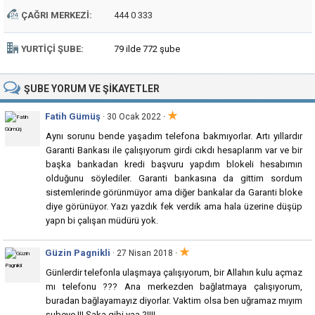
ÇAĞRI MERKEZI:
444 0 333
YURTIÇI ŞUBE:
79 ilde 772 şube
ŞUBE
YORUM VE ŞIKAYETLER
★
Fatih Gümüş
·
· 30 Ocak 2022
Aynı sorunu bende yaşadım telefona bakmıyorlar. Artı yıllardır
Garanti Bankası ile çalışıyorum girdi cıkdı hesaplarım var ve bir
başka bankadan kredi başvuru yapdım blokeli hesabımın
olduğunu söylediler. Garanti bankasına da gittim sordum
sistemlerinde görünmüyor ama diğer bankalar da Garanti bloke
diye görünüyor. Yazı yazdık fek verdik ama hala üzerine düşüp
yapn bi çalışan müdürü yok.
★
Güzin Pagnikli
·
· 27 Nisan 2018
Günlerdir telefonla ulaşmaya çalışıyorum, bir Allahın kulu açmaz
mı telefonu ??? Ana merkezden bağlatmaya çalışıyorum,
buradan bağlayamayız diyorlar. Vaktim olsa ben uğramaz mıyım
şubeye !!! Şaka gibi yaa ?!!!!