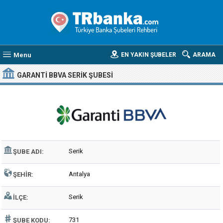
Menu
EN YAKIN ŞUBELER
ARAMA
GARANTI BBVA SERIK ŞUBESI
Serik
ŞUBE ADI:
Antalya
ŞEHIR:
Serik
İLÇE:
731
ŞUBE KODU: