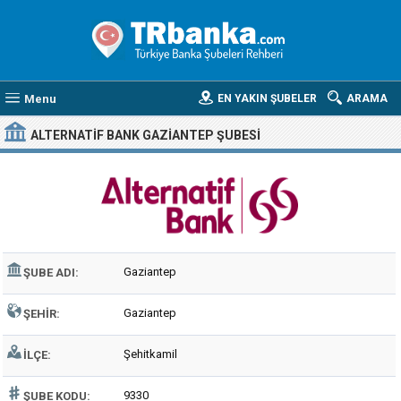
Menu
EN YAKIN ŞUBELER
ARAMA
ALTERNATIF BANK GAZIANTEP ŞUBESI
Gaziantep
ŞUBE ADI:
Gaziantep
ŞEHIR:
Şehitkamil
İLÇE:
9330
ŞUBE KODU: