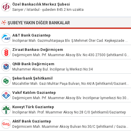
Özel Bankacılık Merkez Şubesi
Sarıyer / İstanbul - şubeden 845.2 km uzakta
ŞUBEYE YAKIN DIĞER BANKALAR
A&T Bank Gaziantep
İncilipınar Mah. Gazimuhtarpaşa Blv. Ş.Mehmet Öter Cad. Kepkepzade Park İş Merkezi B Blok No:13 Kat:2 D:6 Şehitkamil / Gaziantep
Ziraat Bankası Değirmiçem
Değirmiçem Mah. Prf. Muammer Aksoy Blv. No:43G 27500 Şehitkamil Gaziantep
QNB Bank Değirmiçem
Muhammer Aksoy Bul. İncilipınar İş Merkezi No:34
Şekerbank Şehitkamil
Mücahitler Mah. Gazi Muhtar Paşa Bulvarı, No:44/A Şehitkamil/Gaziantep
Vakıf Katılım Gaziantep
Değirmiçem Mah. Prf. Muammer Aksoy Blv. İncirlipınar İşmerkezi No:30E Şehitkamil/Gaziantep
Kuveyt Türk Gaziantep
İncilipınar Mah. Prof. Muammer Aksoy No:28 C/0 Şehitkamil/Gaziantep
Aktif Bank Gaziantep
Değirmicem Mah. Muammer Aksoy Bulvarı No:30/C Şehitkamil / Gaziantep