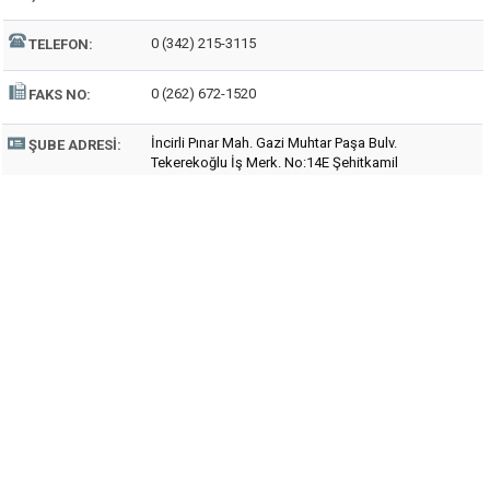
0 (342) 215-3115
TELEFON:
0 (262) 672-1520
FAKS NO:
İncirli Pınar Mah. Gazi Muhtar Paşa Bulv.
ŞUBE ADRESI:
Tekerekoğlu İş Merk. No:14E Şehitkamil