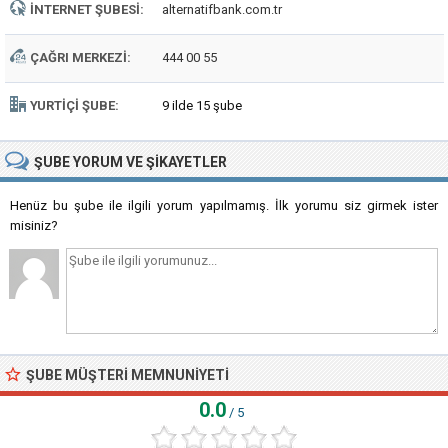
İNTERNET ŞUBESI:
alternatifbank.com.tr
ÇAĞRI MERKEZI:
444 00 55
YURTIÇI ŞUBE:
9 ilde 15 şube
ŞUBE
YORUM VE ŞIKAYETLER
Henüz bu şube ile ilgili yorum yapılmamış. İlk yorumu siz girmek ister
misiniz?
ŞUBE MÜŞTERI MEMNUNIYETI
0.0
/ 5