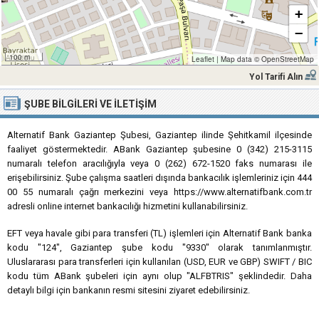
+
−
100 m
Leaflet
|
Map data ©
OpenStreetMap
Yol Tarifi Alın
ŞUBE BILGILERI VE İLETIŞIM
Alternatif Bank Gaziantep Şubesi, Gaziantep ilinde Şehitkamil ilçesinde
faaliyet göstermektedir. ABank Gaziantep şubesine 0 (342) 215-3115
numaralı telefon aracılığıyla veya 0 (262) 672-1520 faks numarası ile
erişebilirsiniz. Şube çalışma saatleri dışında bankacılık işlemleriniz için 444
00 55 numaralı çağrı merkezini veya https://www.alternatifbank.com.tr
adresli online internet bankacılığı hizmetini kullanabilirsiniz.
EFT veya havale gibi para transferi (TL) işlemleri için Alternatif Bank banka
kodu "124", Gaziantep şube kodu "9330" olarak tanımlanmıştır.
Uluslararası para transferleri için kullanılan (USD, EUR ve GBP) SWIFT / BIC
kodu tüm ABank şubeleri için aynı olup "ALFBTRIS" şeklindedir. Daha
detaylı bilgi için bankanın resmi sitesini ziyaret edebilirsiniz.