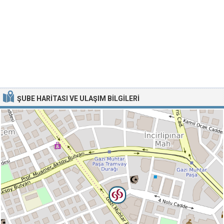
ŞUBE HARITASI VE ULAŞIM BILGILERI