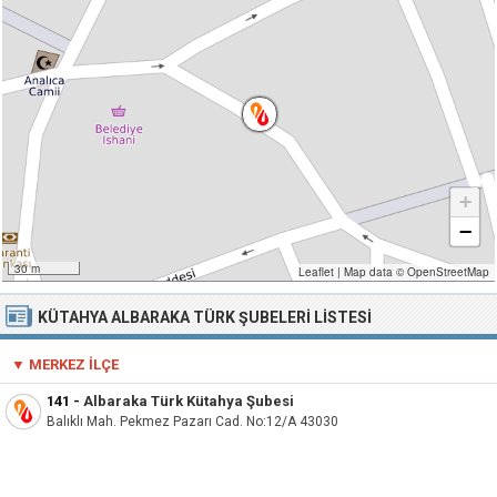
+
−
30 m
Leaflet
|
Map data ©
OpenStreetMap
KÜTAHYA ALBARAKA TÜRK ŞUBELERI LISTESI
▼ MERKEZ İLÇE
141
-
Albaraka Türk Kütahya Şubesi
Balıklı Mah. Pekmez Pazarı Cad. No:12/A 43030