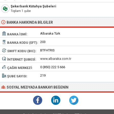
Şekerbank Kütahya Şubeleri
Toplam 1 şube
BANKA HAKKINDA BILGILER
Albaraka Türk
BANKA İSMI:
203
BANKA KODU (EFT):
BTFHTRIS
SWIFT KODU (BIC):
www.albaraka.com.tr
İNTERNET ŞUBESI:
0 (850) 222 5 666
ÇAĞRI MERKEZI:
219
ŞUBE SAYISI:
SOSYAL MEDYADA BANKAYI BEĞENIN