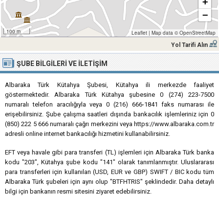
+
−
100 m
Leaflet
|
Map data ©
OpenStreetMap
Yol Tarifi Alın
ŞUBE BILGILERI VE İLETIŞIM
Albaraka Türk Kütahya Şubesi, Kütahya ili merkezde faaliyet
göstermektedir. Albaraka Türk Kütahya şubesine 0 (274) 223-7500
numaralı telefon aracılığıyla veya 0 (216) 666-1841 faks numarası ile
erişebilirsiniz. Şube çalışma saatleri dışında bankacılık işlemleriniz için 0
(850) 222 5 666 numaralı çağrı merkezini veya https://www.albaraka.com.tr
adresli online internet bankacılığı hizmetini kullanabilirsiniz.
EFT veya havale gibi para transferi (TL) işlemleri için Albaraka Türk banka
kodu "203", Kütahya şube kodu "141" olarak tanımlanmıştır. Uluslararası
para transferleri için kullanılan (USD, EUR ve GBP) SWIFT / BIC kodu tüm
Albaraka Türk şubeleri için aynı olup "BTFHTRIS" şeklindedir. Daha detaylı
bilgi için bankanın resmi sitesini ziyaret edebilirsiniz.