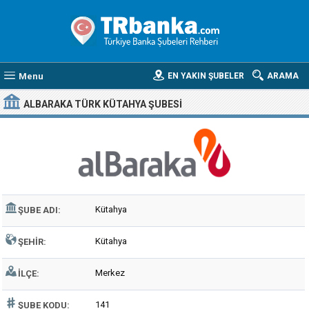
Menu
EN YAKIN ŞUBELER
ARAMA
ALBARAKA TÜRK KÜTAHYA ŞUBESI
Kütahya
ŞUBE ADI:
Kütahya
ŞEHIR:
Merkez
İLÇE:
141
ŞUBE KODU: