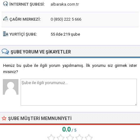
İNTERNET ŞUBESI:
albaraka.com.tr
ÇAĞRI MERKEZI:
0 (850) 222 5 666
YURTIÇI ŞUBE:
55 ilde 219 şube
ŞUBE
YORUM VE ŞIKAYETLER
Henüz bu şube ile ilgili yorum yapılmamış. İlk yorumu siz girmek ister
misiniz?
ŞUBE MÜŞTERI MEMNUNIYETI
0.0
/ 5