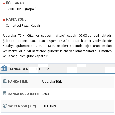
■
ÖĞLE ARASI:
12:30 - 13:30 (Kapalı)
■
HAFTA SONU:
Cumartesi Pazar Kapalı
Albaraka Türk Kütahya şubesi haftaiçi sabah 09:00'da açılmaktadır.
Şubede kapanış saati olan akşam 17:00'e kadar hizmet verilmektedir.
Kütahya şubesinde 12:30 - 13:30 saatleri arasında öğle arası molası
verilmekte olup bu saatlerde şubede işlem yapılamamaktadır. Cumartesi
ve Pazar günleri şube kapalıdır.
BANKA
GENEL BILGILER
BANKA İSMI:
Albaraka Türk
BANKA KODU (EFT):
0203
SWIFT KODU (BIC):
BTFHTRIS