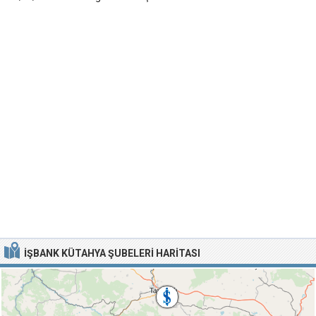
İŞBANK KÜTAHYA ŞUBELERI HARITASI