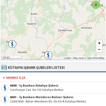
2
+
−
20 km
Leaflet
|
Map data ©
OpenStreetMap
KÜTAHYA İŞBANK ŞUBELERI LISTESI
▼ MERKEZ İLÇE
4600
-
İş Bankası Kütahya Şubesi
Cumhuriyet Cad. No:105 Kütahya Merkez
4601
-
İş Bankası Menderes Bulvarı Şubesi
Cedid Mah. Adnan Menderes Blv. No:65/A Kütahya Merkez