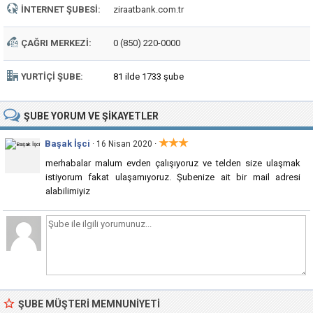
İNTERNET ŞUBESI:
ziraatbank.com.tr
ÇAĞRI MERKEZI:
0 (850) 220-0000
YURTIÇI ŞUBE:
81 ilde 1733 şube
ŞUBE
YORUM VE ŞIKAYETLER
★★★
Başak İşci
·
· 16 Nisan 2020
merhabalar malum evden çalışıyoruz ve telden size ulaşmak
istiyorum fakat ulaşamıyoruz. Şubenize ait bir mail adresi
alabilimiyiz
ŞUBE MÜŞTERI MEMNUNIYETI