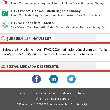
İkitelli Osbgüngören - Bağcılar 13A Blok Sk. Bağcılar Güngören Sanayi Sitesi Avm A Blok No:1A/1 34490
Türk Ekonomi Bankası İkitelli Organize Sanayi
İkitelli Osb Mah. Bağcılar-güngören Metro Avm B Blok Sok. Dış Kapı No:1/B İç Kapı No:13 Küçükçekmece/İstanbul
Türkiye Finans İkitelli Metro
Ziya Gökalp Mah. Bedrettin Dalan Bulvarı Güngören Bağcılar Sanayi Sitesi Metro İş Merkezi Apt/Site. B Blk. No:1 Bağcılar Başakşehir İstanbul
ŞUBE BILGILERI HATALI MI?
Şubeye ait bilgiler en son 17/02/2026 tarihinde güncellenmiştir. Yanlış
olduğunu düşündüğünüz bilgileri bize iletmek için
burayı tıklayınız
✉
SOSYAL MEDYADA DESTEKLEYIN
●
Banka Şube Kodları
●
SWIFT Kodları
●
EFT Kodları
🔎
En Yakın Banka Şubeleri
TRBanka.com © 2008-2026 |
Kullanım Şartları
|
Gizlilik
|
İletişim