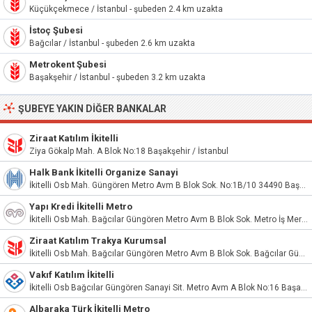
Küçükçekmece / İstanbul - şubeden 2.4 km uzakta
İstoç Şubesi
Bağcılar / İstanbul - şubeden 2.6 km uzakta
Metrokent Şubesi
Başakşehir / İstanbul - şubeden 3.2 km uzakta
ŞUBEYE YAKIN DIĞER BANKALAR
Ziraat Katılım İkitelli
Ziya Gökalp Mah. A Blok No:18 Başakşehir / İstanbul
Halk Bank İkitelli Organize Sanayi
İkitelli Osb Mah. Güngören Metro Avm B Blok Sok. No:1B/10 34490 Başakşehir
Yapı Kredi İkitelli Metro
İkitelli Osb Mah. Bağcılar Güngören Metro Avm B Blok Sok. Metro İş Merk. Apt. No:1 B/12 Başakşehir/İst. Başakşehir / İstanbul
Ziraat Katılım Trakya Kurumsal
İkitelli Osb Mah. Bağcılar Güngören Metro Avm B Blok Sok. Bağcılar Güngören San. Sit. Avm B Blk No:1B/34 Başakşehir / İstanbul
Vakıf Katılım İkitelli
İkitelli Osb Bağcılar Güngören Sanayi Sit. Metro Avm A Blok No:16 Başakşehir/İstanbul
Albaraka Türk İkitelli Metro