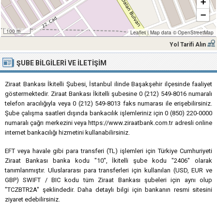
+
−
100 m
Leaflet
|
Map data ©
OpenStreetMap
Yol Tarifi Alın
ŞUBE BILGILERI VE İLETIŞIM
Ziraat Bankası İkitelli Şubesi, İstanbul ilinde Başakşehir ilçesinde faaliyet
göstermektedir. Ziraat Bankası İkitelli şubesine 0 (212) 549-8016 numaralı
telefon aracılığıyla veya 0 (212) 549-8013 faks numarası ile erişebilirsiniz.
Şube çalışma saatleri dışında bankacılık işlemleriniz için 0 (850) 220-0000
numaralı çağrı merkezini veya https://www.ziraatbank.com.tr adresli online
internet bankacılığı hizmetini kullanabilirsiniz.
EFT veya havale gibi para transferi (TL) işlemleri için Türkiye Cumhuriyeti
Ziraat Bankası banka kodu "10", İkitelli şube kodu "2406" olarak
tanımlanmıştır. Uluslararası para transferleri için kullanılan (USD, EUR ve
GBP) SWIFT / BIC kodu tüm Ziraat Bankası şubeleri için aynı olup
"TCZBTR2A" şeklindedir. Daha detaylı bilgi için bankanın resmi sitesini
ziyaret edebilirsiniz.