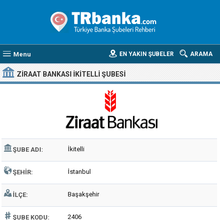
Menu
EN YAKIN ŞUBELER
ARAMA
ZIRAAT BANKASI İKITELLI ŞUBESI
İkitelli
ŞUBE ADI:
İstanbul
ŞEHIR:
Başakşehir
İLÇE:
2406
ŞUBE KODU: