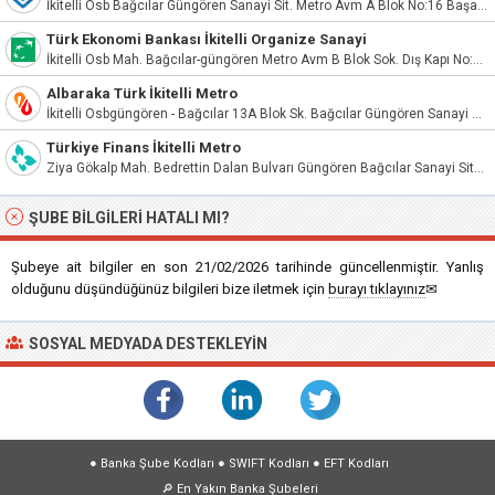
İkitelli Osb Bağcılar Güngören Sanayi Sit. Metro Avm A Blok No:16 Başakşehir/İstanbul
Türk Ekonomi Bankası İkitelli Organize Sanayi
İkitelli Osb Mah. Bağcılar-güngören Metro Avm B Blok Sok. Dış Kapı No:1/B İç Kapı No:13 Küçükçekmece/İstanbul
Albaraka Türk İkitelli Metro
İkitelli Osbgüngören - Bağcılar 13A Blok Sk. Bağcılar Güngören Sanayi Sitesi Avm A Blok No:1A/1 34490
Türkiye Finans İkitelli Metro
Ziya Gökalp Mah. Bedrettin Dalan Bulvarı Güngören Bağcılar Sanayi Sitesi Metro İş Merkezi Apt/Site. B Blk. No:1 Bağcılar Başakşehir İstanbul
ŞUBE BILGILERI HATALI MI?
Şubeye ait bilgiler en son 21/02/2026 tarihinde güncellenmiştir. Yanlış
olduğunu düşündüğünüz bilgileri bize iletmek için
burayı tıklayınız
✉
SOSYAL MEDYADA DESTEKLEYIN
●
Banka Şube Kodları
●
SWIFT Kodları
●
EFT Kodları
🔎
En Yakın Banka Şubeleri