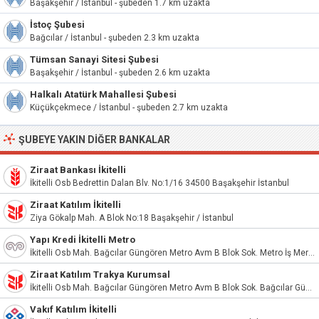
Başakşehir / İstanbul - şubeden 1.7 km uzakta
İstoç Şubesi
Bağcılar / İstanbul - şubeden 2.3 km uzakta
Tümsan Sanayi Sitesi Şubesi
Başakşehir / İstanbul - şubeden 2.6 km uzakta
Halkalı Atatürk Mahallesi Şubesi
Küçükçekmece / İstanbul - şubeden 2.7 km uzakta
ŞUBEYE YAKIN DIĞER BANKALAR
Ziraat Bankası İkitelli
İkitelli Osb Bedrettin Dalan Blv. No:1/16 34500 Başakşehir İstanbul
Ziraat Katılım İkitelli
Ziya Gökalp Mah. A Blok No:18 Başakşehir / İstanbul
Yapı Kredi İkitelli Metro
İkitelli Osb Mah. Bağcılar Güngören Metro Avm B Blok Sok. Metro İş Merk. Apt. No:1 B/12 Başakşehir/İst. Başakşehir / İstanbul
Ziraat Katılım Trakya Kurumsal
İkitelli Osb Mah. Bağcılar Güngören Metro Avm B Blok Sok. Bağcılar Güngören San. Sit. Avm B Blk No:1B/34 Başakşehir / İstanbul
Vakıf Katılım İkitelli