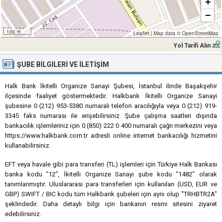
+
−
100 m
Leaflet
|
Map data ©
OpenStreetMap
Yol Tarifi Alın
ŞUBE BILGILERI VE İLETIŞIM
Halk Bank İkitelli Organize Sanayi Şubesi, İstanbul ilinde Başakşehir
ilçesinde faaliyet göstermektedir. Halkbank İkitelli Organize Sanayi
şubesine 0 (212) 953-5380 numaralı telefon aracılığıyla veya 0 (212) 919-
3345 faks numarası ile erişebilirsiniz. Şube çalışma saatleri dışında
bankacılık işlemleriniz için 0 (850) 222 0 400 numaralı çağrı merkezini veya
https://www.halkbank.com.tr adresli online internet bankacılığı hizmetini
kullanabilirsiniz.
EFT veya havale gibi para transferi (TL) işlemleri için Türkiye Halk Bankası
banka kodu "12", İkitelli Organize Sanayi şube kodu "1482" olarak
tanımlanmıştır. Uluslararası para transferleri için kullanılan (USD, EUR ve
GBP) SWIFT / BIC kodu tüm Halkbank şubeleri için aynı olup "TRHBTR2A"
şeklindedir. Daha detaylı bilgi için bankanın resmi sitesini ziyaret
edebilirsiniz.