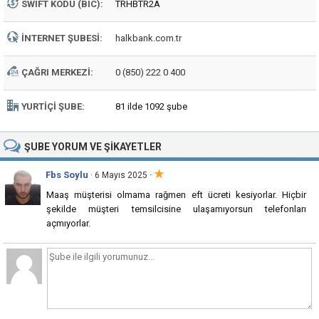
SWIFT KODU (BIC):
TRHBTR2A
İNTERNET ŞUBESI:
halkbank.com.tr
ÇAĞRI MERKEZI:
0 (850) 222 0 400
YURTIÇI ŞUBE:
81 ilde 1092 şube
ŞUBE
YORUM VE ŞIKAYETLER
★
Fbs Soylu
·
· 6 Mayıs 2025
Maaş müşterisi olmama rağmen eft ücreti kesiyorlar. Hiçbir
şekilde müşteri temsilcisine ulaşamıyorsun telefonları
açmıyorlar.