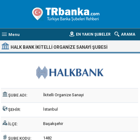
Menu
EN YAKIN ŞUBELER
ARAMA
HALK BANK İKITELLI ORGANIZE SANAYI ŞUBESI
İkitelli Organize Sanayi
ŞUBE ADI:
İstanbul
ŞEHIR:
Başakşehir
İLÇE:
1482
ŞUBE KODU: