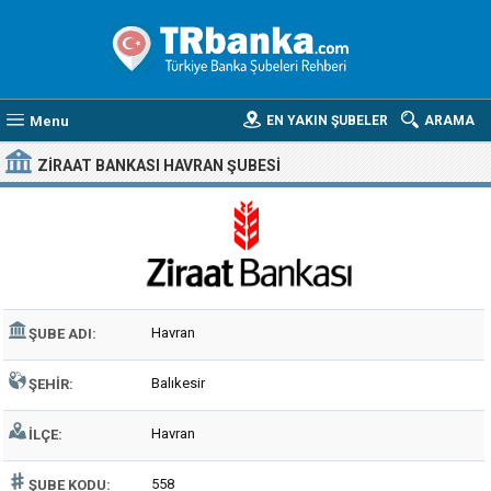
Menu
EN YAKIN ŞUBELER
ARAMA
ZIRAAT BANKASI HAVRAN ŞUBESI
Havran
ŞUBE ADI:
Balıkesir
ŞEHIR:
Havran
İLÇE:
558
ŞUBE KODU: