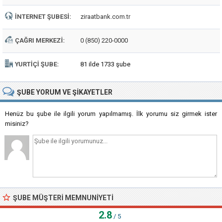
İNTERNET ŞUBESI:
ziraatbank.com.tr
ÇAĞRI MERKEZI:
0 (850) 220-0000
YURTIÇI ŞUBE:
81 ilde 1733 şube
ŞUBE
YORUM VE ŞIKAYETLER
Henüz bu şube ile ilgili yorum yapılmamış. İlk yorumu siz girmek ister
misiniz?
ŞUBE MÜŞTERI MEMNUNIYETI
2.8
/ 5