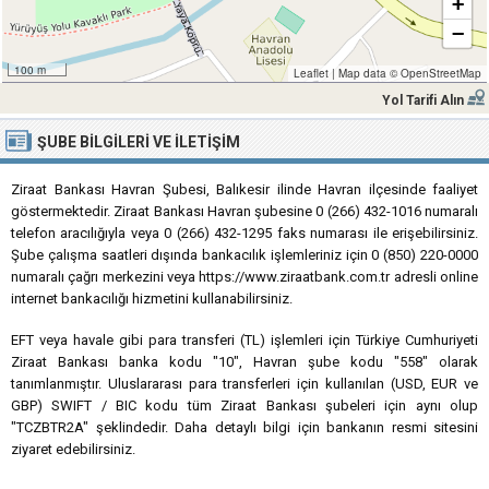
+
−
100 m
Leaflet
|
Map data ©
OpenStreetMap
Yol Tarifi Alın
ŞUBE BILGILERI VE İLETIŞIM
Ziraat Bankası Havran Şubesi, Balıkesir ilinde Havran ilçesinde faaliyet
göstermektedir. Ziraat Bankası Havran şubesine 0 (266) 432-1016 numaralı
telefon aracılığıyla veya 0 (266) 432-1295 faks numarası ile erişebilirsiniz.
Şube çalışma saatleri dışında bankacılık işlemleriniz için 0 (850) 220-0000
numaralı çağrı merkezini veya https://www.ziraatbank.com.tr adresli online
internet bankacılığı hizmetini kullanabilirsiniz.
EFT veya havale gibi para transferi (TL) işlemleri için Türkiye Cumhuriyeti
Ziraat Bankası banka kodu "10", Havran şube kodu "558" olarak
tanımlanmıştır. Uluslararası para transferleri için kullanılan (USD, EUR ve
GBP) SWIFT / BIC kodu tüm Ziraat Bankası şubeleri için aynı olup
"TCZBTR2A" şeklindedir. Daha detaylı bilgi için bankanın resmi sitesini
ziyaret edebilirsiniz.