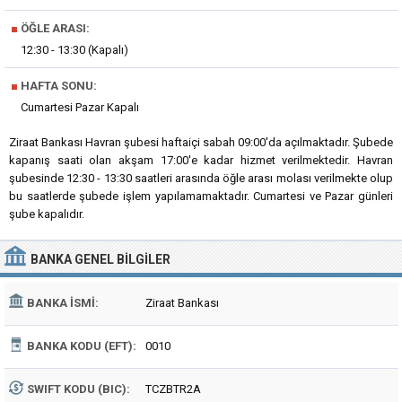
■
ÖĞLE ARASI:
12:30 - 13:30 (Kapalı)
■
HAFTA SONU:
Cumartesi Pazar Kapalı
Ziraat Bankası Havran şubesi haftaiçi sabah 09:00'da açılmaktadır. Şubede
kapanış saati olan akşam 17:00'e kadar hizmet verilmektedir. Havran
şubesinde 12:30 - 13:30 saatleri arasında öğle arası molası verilmekte olup
bu saatlerde şubede işlem yapılamamaktadır. Cumartesi ve Pazar günleri
şube kapalıdır.
BANKA
GENEL BILGILER
BANKA İSMI:
Ziraat Bankası
BANKA KODU (EFT):
0010
SWIFT KODU (BIC):
TCZBTR2A