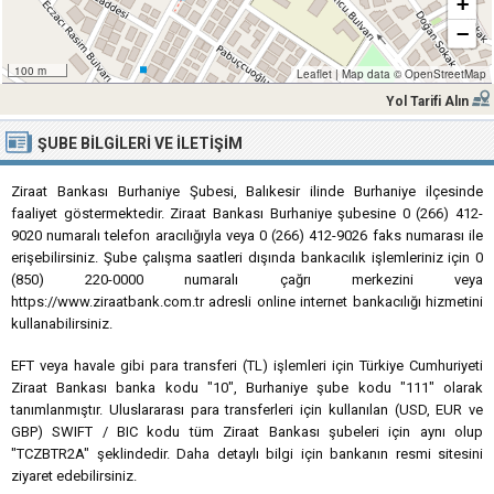
+
−
100 m
Leaflet
|
Map data ©
OpenStreetMap
Yol Tarifi Alın
ŞUBE BILGILERI VE İLETIŞIM
Ziraat Bankası Burhaniye Şubesi, Balıkesir ilinde Burhaniye ilçesinde
faaliyet göstermektedir. Ziraat Bankası Burhaniye şubesine 0 (266) 412-
9020 numaralı telefon aracılığıyla veya 0 (266) 412-9026 faks numarası ile
erişebilirsiniz. Şube çalışma saatleri dışında bankacılık işlemleriniz için 0
(850) 220-0000 numaralı çağrı merkezini veya
https://www.ziraatbank.com.tr adresli online internet bankacılığı hizmetini
kullanabilirsiniz.
EFT veya havale gibi para transferi (TL) işlemleri için Türkiye Cumhuriyeti
Ziraat Bankası banka kodu "10", Burhaniye şube kodu "111" olarak
tanımlanmıştır. Uluslararası para transferleri için kullanılan (USD, EUR ve
GBP) SWIFT / BIC kodu tüm Ziraat Bankası şubeleri için aynı olup
"TCZBTR2A" şeklindedir. Daha detaylı bilgi için bankanın resmi sitesini
ziyaret edebilirsiniz.