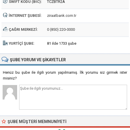
SWIFT KODU (BIC):
TCZBTR2A
İNTERNET ŞUBESI:
ziraatbank.com.tr
ÇAĞRI MERKEZI:
0 (850) 220-0000
YURTIÇI ŞUBE:
81 ilde 1733 şube
ŞUBE
YORUM VE ŞIKAYETLER
Henüz bu şube ile ilgili yorum yapılmamış. İlk yorumu siz girmek ister
misiniz?
ŞUBE MÜŞTERI MEMNUNIYETI