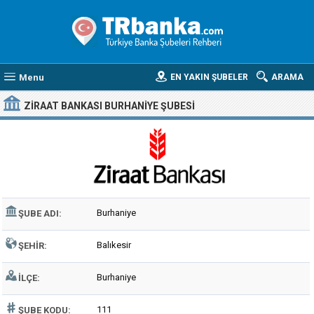
Menu
EN YAKIN ŞUBELER
ARAMA
ZIRAAT BANKASI BURHANIYE ŞUBESI
Burhaniye
ŞUBE ADI:
Balıkesir
ŞEHIR:
Burhaniye
İLÇE:
111
ŞUBE KODU: