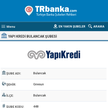
Menu
EN YAKIN ŞUBELER
ARAMA
YAPI KREDI BULANCAK ŞUBESI
Bulancak
ŞUBE ADI:
Giresun
ŞEHIR:
Bulancak
İLÇE:
448
ŞUBE KODU: