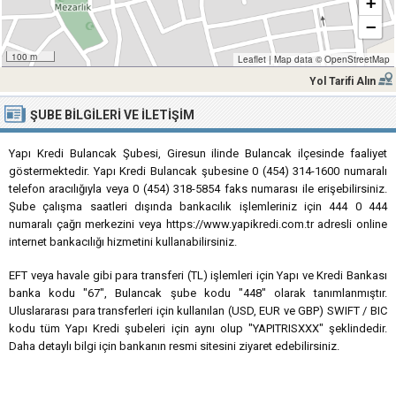
+
−
100 m
Leaflet
|
Map data ©
OpenStreetMap
Yol Tarifi Alın
ŞUBE BILGILERI VE İLETIŞIM
Yapı Kredi Bulancak Şubesi, Giresun ilinde Bulancak ilçesinde faaliyet
göstermektedir. Yapı Kredi Bulancak şubesine 0 (454) 314-1600 numaralı
telefon aracılığıyla veya 0 (454) 318-5854 faks numarası ile erişebilirsiniz.
Şube çalışma saatleri dışında bankacılık işlemleriniz için 444 0 444
numaralı çağrı merkezini veya https://www.yapikredi.com.tr adresli online
internet bankacılığı hizmetini kullanabilirsiniz.
EFT veya havale gibi para transferi (TL) işlemleri için Yapı ve Kredi Bankası
banka kodu "67", Bulancak şube kodu "448" olarak tanımlanmıştır.
Uluslararası para transferleri için kullanılan (USD, EUR ve GBP) SWIFT / BIC
kodu tüm Yapı Kredi şubeleri için aynı olup "YAPITRISXXX" şeklindedir.
Daha detaylı bilgi için bankanın resmi sitesini ziyaret edebilirsiniz.