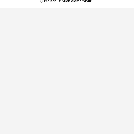
Şube henüz puan alamamıştır...