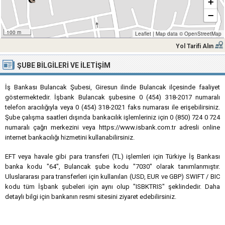
+
−
100 m
Leaflet
|
Map data ©
OpenStreetMap
Yol Tarifi Alın
ŞUBE BILGILERI VE İLETIŞIM
İş Bankası Bulancak Şubesi, Giresun ilinde Bulancak ilçesinde faaliyet
göstermektedir. İşbank Bulancak şubesine 0 (454) 318-2017 numaralı
telefon aracılığıyla veya 0 (454) 318-2021 faks numarası ile erişebilirsiniz.
Şube çalışma saatleri dışında bankacılık işlemleriniz için 0 (850) 724 0 724
numaralı çağrı merkezini veya https://www.isbank.com.tr adresli online
internet bankacılığı hizmetini kullanabilirsiniz.
EFT veya havale gibi para transferi (TL) işlemleri için Türkiye İş Bankası
banka kodu "64", Bulancak şube kodu "7030" olarak tanımlanmıştır.
Uluslararası para transferleri için kullanılan (USD, EUR ve GBP) SWIFT / BIC
kodu tüm İşbank şubeleri için aynı olup "ISBKTRIS" şeklindedir. Daha
detaylı bilgi için bankanın resmi sitesini ziyaret edebilirsiniz.