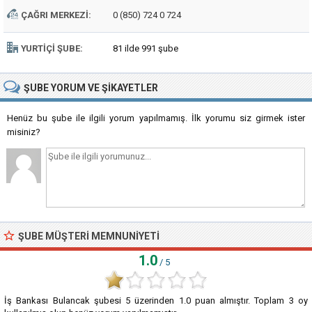
ÇAĞRI MERKEZI:
0 (850) 724 0 724
YURTIÇI ŞUBE:
81 ilde 991 şube
ŞUBE
YORUM VE ŞIKAYETLER
Henüz bu şube ile ilgili yorum yapılmamış. İlk yorumu siz girmek ister
misiniz?
ŞUBE MÜŞTERI MEMNUNIYETI
1.0
/ 5
İş Bankası Bulancak şubesi
5
üzerinden
1.0
puan almıştır. Toplam
3
oy