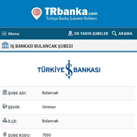
Menu
EN YAKIN ŞUBELER
ARAMA
İŞ BANKASI BULANCAK ŞUBESI
Bulancak
ŞUBE ADI:
Giresun
ŞEHIR:
Bulancak
İLÇE:
7030
ŞUBE KODU: