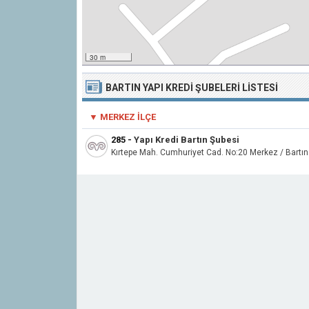
30 m
BARTIN YAPI KREDI ŞUBELERI LISTESI
▼ MERKEZ İLÇE
285
-
Yapı Kredi Bartın Şubesi
Kırtepe Mah. Cumhuriyet Cad. No:20 Merkez / Bartın