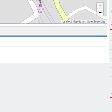
+
−
Leaflet
|
Map data ©
OpenStreetMap