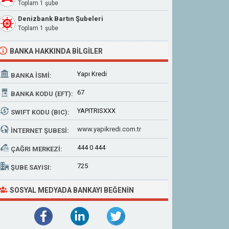
Toplam 1 şube
Denizbank Bartın Şubeleri
Toplam 1 şube
BANKA HAKKINDA BILGILER
Yapı Kredi
BANKA İSMI:
67
BANKA KODU (EFT):
YAPITRISXXX
SWIFT KODU (BIC):
www.yapikredi.com.tr
İNTERNET ŞUBESI:
444 0 444
ÇAĞRI MERKEZI:
725
ŞUBE SAYISI:
SOSYAL MEDYADA BANKAYI BEĞENIN