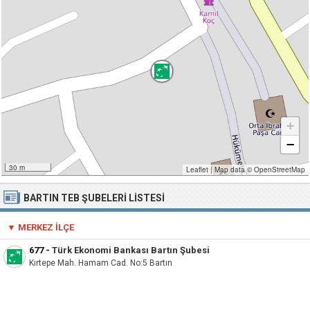
+
−
30 m
Leaflet
|
Map data ©
OpenStreetMap
BARTIN TEB ŞUBELERI LISTESI
▼ MERKEZ İLÇE
677
-
Türk Ekonomi Bankası Bartın Şubesi
Kırtepe Mah. Hamam Cad. No:5 Bartın