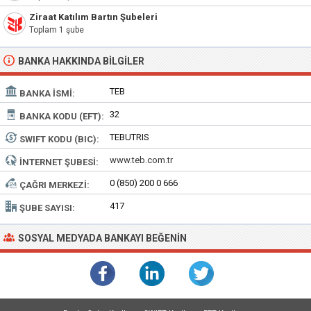
Ziraat Katılım Bartın Şubeleri
Toplam 1 şube
BANKA HAKKINDA BILGILER
TEB
BANKA İSMI:
32
BANKA KODU (EFT):
TEBUTRIS
SWIFT KODU (BIC):
www.teb.com.tr
İNTERNET ŞUBESI:
0 (850) 200 0 666
ÇAĞRI MERKEZI:
417
ŞUBE SAYISI:
SOSYAL MEDYADA BANKAYI BEĞENIN