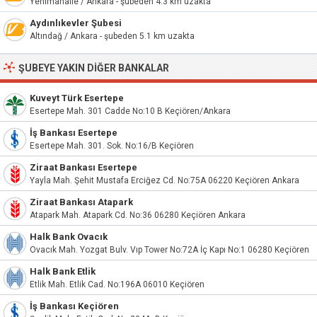
Yenimahalle / Ankara - şubeden 4.3 km uzakta
Aydınlıkevler Şubesi
Altındağ / Ankara - şubeden 5.1 km uzakta
ŞUBEYE YAKIN DIĞER BANKALAR
Kuveyt Türk Esertepe
Esertepe Mah. 301 Cadde No:10 B Keçiören/Ankara
İş Bankası Esertepe
Esertepe Mah. 301. Sok. No:16/B Keçiören
Ziraat Bankası Esertepe
Yayla Mah. Şehit Mustafa Erciğez Cd. No:75A 06220 Keçiören Ankara
Ziraat Bankası Atapark
Atapark Mah. Atapark Cd. No:36 06280 Keçiören Ankara
Halk Bank Ovacık
Ovacık Mah. Yozgat Bulv. Vıp Tower No:72A İç Kapı No:1 06280 Keçiören
Halk Bank Etlik
Etlik Mah. Etlik Cad. No:196A 06010 Keçiören
İş Bankası Keçiören