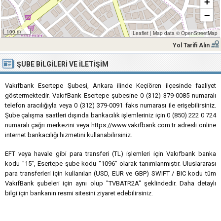
+
−
100 m
Leaflet
|
Map data ©
OpenStreetMap
Yol Tarifi Alın
ŞUBE BILGILERI VE İLETIŞIM
Vakıfbank Esertepe Şubesi, Ankara ilinde Keçiören ilçesinde faaliyet
göstermektedir. VakıfBank Esertepe şubesine 0 (312) 379-0085 numaralı
telefon aracılığıyla veya 0 (312) 379-0091 faks numarası ile erişebilirsiniz.
Şube çalışma saatleri dışında bankacılık işlemleriniz için 0 (850) 222 0 724
numaralı çağrı merkezini veya https://www.vakifbank.com.tr adresli online
internet bankacılığı hizmetini kullanabilirsiniz.
EFT veya havale gibi para transferi (TL) işlemleri için Vakıfbank banka
kodu "15", Esertepe şube kodu "1096" olarak tanımlanmıştır. Uluslararası
para transferleri için kullanılan (USD, EUR ve GBP) SWIFT / BIC kodu tüm
VakıfBank şubeleri için aynı olup "TVBATR2A" şeklindedir. Daha detaylı
bilgi için bankanın resmi sitesini ziyaret edebilirsiniz.