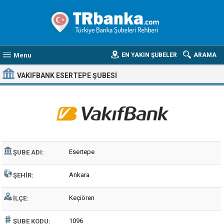
Menu
EN YAKIN ŞUBELER
ARAMA
VAKIFBANK ESERTEPE ŞUBESI
Esertepe
ŞUBE ADI:
Ankara
ŞEHIR:
Keçiören
İLÇE:
1096
ŞUBE KODU: