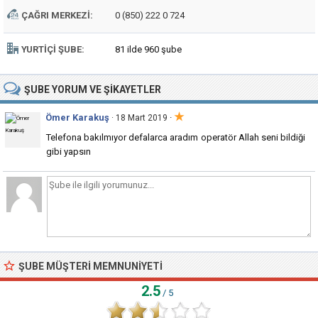
ÇAĞRI MERKEZI:
0 (850) 222 0 724
YURTIÇI ŞUBE:
81 ilde 960 şube
ŞUBE
YORUM VE ŞIKAYETLER
★
Ömer Karakuş
·
· 18 Mart 2019
Telefona bakılmıyor defalarca aradım operatör Allah seni bildiği
gibi yapsın
ŞUBE MÜŞTERI MEMNUNIYETI
2.5
/ 5