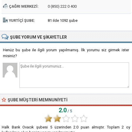
ÇAĞRI MERKEZI:
0 (850) 222 0 400
YURTIÇI ŞUBE:
81 ilde 1092 şube
ŞUBE
YORUM VE ŞIKAYETLER
Henüz bu şube ile ilgili yorum yapılmamış. İlk yorumu siz girmek ister
misiniz?
ŞUBE MÜŞTERI MEMNUNIYETI
2.0
/ 5
Halk Bank Ovacık şubesi
5
üzerinden
2.0
puan almıştır. Toplam
2
oy