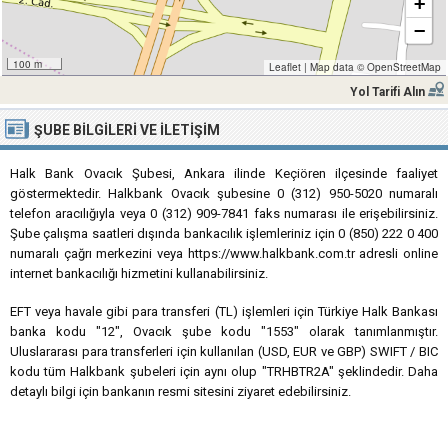
+
−
100 m
Leaflet
|
Map data ©
OpenStreetMap
Yol Tarifi Alın
ŞUBE BILGILERI VE İLETIŞIM
Halk Bank Ovacık Şubesi, Ankara ilinde Keçiören ilçesinde faaliyet
göstermektedir. Halkbank Ovacık şubesine 0 (312) 950-5020 numaralı
telefon aracılığıyla veya 0 (312) 909-7841 faks numarası ile erişebilirsiniz.
Şube çalışma saatleri dışında bankacılık işlemleriniz için 0 (850) 222 0 400
numaralı çağrı merkezini veya https://www.halkbank.com.tr adresli online
internet bankacılığı hizmetini kullanabilirsiniz.
EFT veya havale gibi para transferi (TL) işlemleri için Türkiye Halk Bankası
banka kodu "12", Ovacık şube kodu "1553" olarak tanımlanmıştır.
Uluslararası para transferleri için kullanılan (USD, EUR ve GBP) SWIFT / BIC
kodu tüm Halkbank şubeleri için aynı olup "TRHBTR2A" şeklindedir. Daha
detaylı bilgi için bankanın resmi sitesini ziyaret edebilirsiniz.