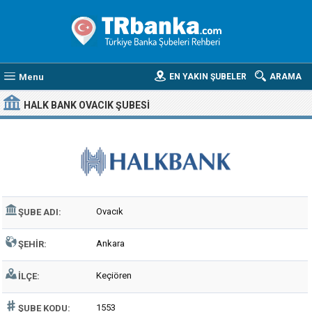
Menu
EN YAKIN ŞUBELER
ARAMA
HALK BANK OVACIK ŞUBESI
Ovacık
ŞUBE ADI:
Ankara
ŞEHIR:
Keçiören
İLÇE:
1553
ŞUBE KODU: