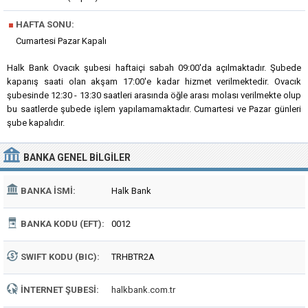
■
HAFTA SONU:
Cumartesi Pazar Kapalı
Halk Bank Ovacık şubesi haftaiçi sabah 09:00'da açılmaktadır. Şubede
kapanış saati olan akşam 17:00'e kadar hizmet verilmektedir. Ovacık
şubesinde 12:30 - 13:30 saatleri arasında öğle arası molası verilmekte olup
bu saatlerde şubede işlem yapılamamaktadır. Cumartesi ve Pazar günleri
şube kapalıdır.
BANKA
GENEL BILGILER
BANKA İSMI:
Halk Bank
BANKA KODU (EFT):
0012
SWIFT KODU (BIC):
TRHBTR2A
İNTERNET ŞUBESI:
halkbank.com.tr