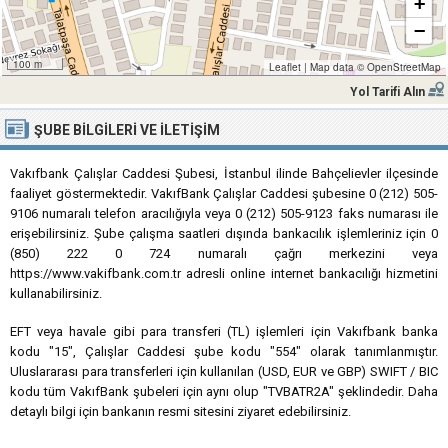
+
−
100 m
Leaflet
|
Map data ©
OpenStreetMap
Yol Tarifi Alın
ŞUBE BILGILERI VE İLETIŞIM
Vakıfbank Çalışlar Caddesi Şubesi, İstanbul ilinde Bahçelievler ilçesinde
faaliyet göstermektedir. VakıfBank Çalışlar Caddesi şubesine 0 (212) 505-
9106 numaralı telefon aracılığıyla veya 0 (212) 505-9123 faks numarası ile
erişebilirsiniz. Şube çalışma saatleri dışında bankacılık işlemleriniz için 0
(850) 222 0 724 numaralı çağrı merkezini veya
https://www.vakifbank.com.tr adresli online internet bankacılığı hizmetini
kullanabilirsiniz.
EFT veya havale gibi para transferi (TL) işlemleri için Vakıfbank banka
kodu "15", Çalışlar Caddesi şube kodu "554" olarak tanımlanmıştır.
Uluslararası para transferleri için kullanılan (USD, EUR ve GBP) SWIFT / BIC
kodu tüm VakıfBank şubeleri için aynı olup "TVBATR2A" şeklindedir. Daha
detaylı bilgi için bankanın resmi sitesini ziyaret edebilirsiniz.