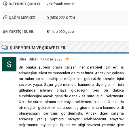
İNTERNET ŞUBESI:
vakifbank.com.tr
ÇAĞRI MERKEZI:
0 (850) 222 0 724
YURTIÇI ŞUBE:
81 ilde 960 şube
ŞUBE
YORUM VE ŞIKAYETLER
★
Sibel Sibel
·
· 11 Ocak 2023
Bir banka şubesi orada çalışan her personel için evi, iş
arkadaşları ailesi ve müşterileri de misafiridir. Ancak bir çalışan
bu bakış açısına sahipse müşterisini güleryüzle karşılar, işini
severek yapar. Sayın gişe memuru hanımefendiye işlemim için
gittiğimde işlemin onaya gideceğini beş on dakika
sürebileceğini ancak genelde daha kısa sürdüğünü belirtmiştir.
O kadar sürem olması sebebiyle beklemede kaldım. O esnada
bir müşteri gelerek bir soru sormuş gişe memuru hanımefendi
olmayacağını belirtmiş göndermiştir. Ancak diğer çalışma
arkadaşı yanlış yaptığını şikayet edebileceğini arayarak
çağırmasını söylemiştir. İlgisiz ve bilgi seviyesi yetersiz gişe