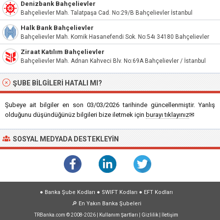
Denizbank Bahçelievler
Bahçelievler Mah. Talatpaşa Cad. No:29/B Bahçelievler İstanbul
Halk Bank Bahçelievler
Bahçelievler Mah. Komik Hasanefendi Sok. No:54ı 34180 Bahçelievler
Ziraat Katılım Bahçelievler
Bahçelievler Mah. Adnan Kahveci Blv. No:69A Bahçelievler / İstanbul
ŞUBE BILGILERI HATALI MI?
Şubeye ait bilgiler en son 03/03/2026 tarihinde güncellenmiştir. Yanlış
olduğunu düşündüğünüz bilgileri bize iletmek için
burayı tıklayınız
✉
SOSYAL MEDYADA DESTEKLEYIN
●
Banka Şube Kodları
●
SWIFT Kodları
●
EFT Kodları
🔎
En Yakın Banka Şubeleri
TRBanka.com © 2008-2026 |
Kullanım Şartları
|
Gizlilik
|
İletişim