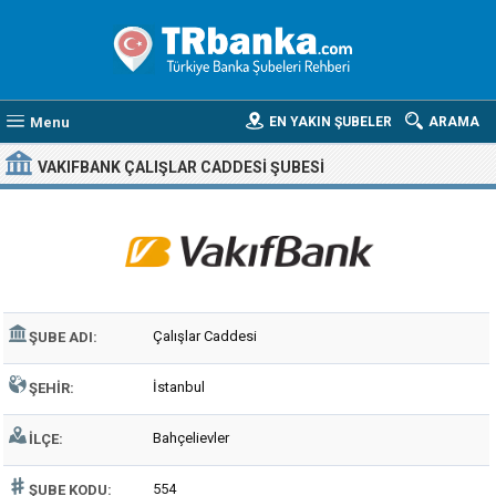
Menu
EN YAKIN ŞUBELER
ARAMA
VAKIFBANK ÇALIŞLAR CADDESI ŞUBESI
Çalışlar Caddesi
ŞUBE ADI:
İstanbul
ŞEHIR:
Bahçelievler
İLÇE:
554
ŞUBE KODU: