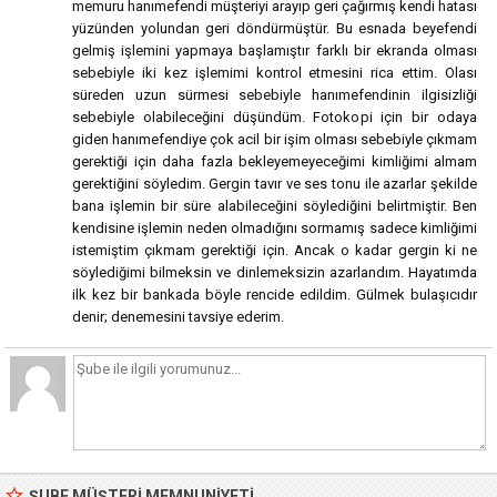
memuru hanımefendi müşteriyi arayıp geri çağırmış kendi hatası
yüzünden yolundan geri döndürmüştür. Bu esnada beyefendi
gelmiş işlemini yapmaya başlamıştır farklı bir ekranda olması
sebebiyle iki kez işlemimi kontrol etmesini rica ettim. Olası
süreden uzun sürmesi sebebiyle hanımefendinin ilgisizliği
sebebiyle olabileceğini düşündüm. Fotokopi için bir odaya
giden hanımefendiye çok acil bir işim olması sebebiyle çıkmam
gerektiği için daha fazla bekleyemeyeceğimi kimliğimi almam
gerektiğini söyledim. Gergin tavır ve ses tonu ile azarlar şekilde
bana işlemin bir süre alabileceğini söylediğini belirtmiştir. Ben
kendisine işlemin neden olmadığını sormamış sadece kimliğimi
istemiştim çıkmam gerektiği için. Ancak o kadar gergin ki ne
söylediğimi bilmeksin ve dinlemeksizin azarlandım. Hayatımda
ilk kez bir bankada böyle rencide edildim. Gülmek bulaşıcıdır
denir; denemesini tavsiye ederim.
ŞUBE MÜŞTERI MEMNUNIYETI