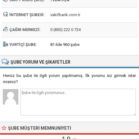
İNTERNET ŞUBESI:
vakifbank.com.tr
ÇAĞRI MERKEZI:
0 (850) 222 0 724
YURTIÇI ŞUBE:
81 ilde 960 şube
ŞUBE
YORUM VE ŞIKAYETLER
Henüz bu şube ile ilgili yorum yapılmamış. İlk yorumu siz girmek ister
misiniz?
ŞUBE MÜŞTERI MEMNUNIYETI