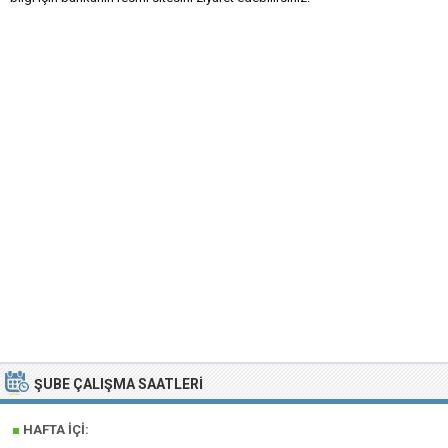
ŞUBE ÇALIŞMA SAATLERI
■
HAFTA İÇI: