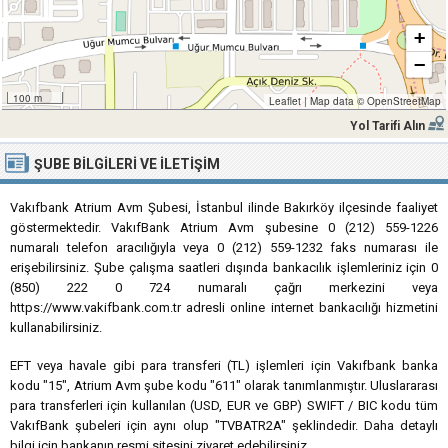
+
−
100 m
Leaflet
|
Map data ©
OpenStreetMap
Yol Tarifi Alın
ŞUBE BILGILERI VE İLETIŞIM
Vakıfbank Atrium Avm Şubesi, İstanbul ilinde Bakırköy ilçesinde faaliyet
göstermektedir. VakıfBank Atrium Avm şubesine 0 (212) 559-1226
numaralı telefon aracılığıyla veya 0 (212) 559-1232 faks numarası ile
erişebilirsiniz. Şube çalışma saatleri dışında bankacılık işlemleriniz için 0
(850) 222 0 724 numaralı çağrı merkezini veya
https://www.vakifbank.com.tr adresli online internet bankacılığı hizmetini
kullanabilirsiniz.
EFT veya havale gibi para transferi (TL) işlemleri için Vakıfbank banka
kodu "15", Atrium Avm şube kodu "611" olarak tanımlanmıştır. Uluslararası
para transferleri için kullanılan (USD, EUR ve GBP) SWIFT / BIC kodu tüm
VakıfBank şubeleri için aynı olup "TVBATR2A" şeklindedir. Daha detaylı
bilgi için bankanın resmi sitesini ziyaret edebilirsiniz.