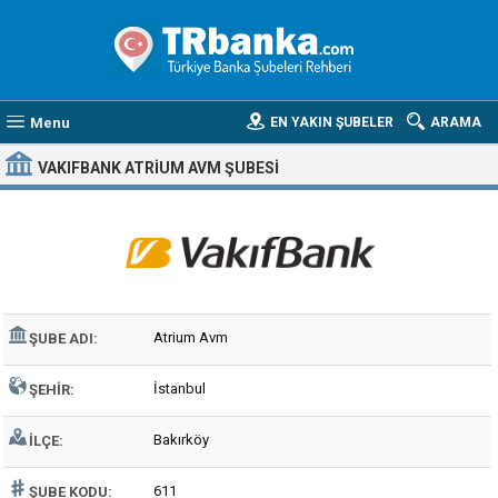
Menu
EN YAKIN ŞUBELER
ARAMA
VAKIFBANK ATRIUM AVM ŞUBESI
Atrium Avm
ŞUBE ADI:
İstanbul
ŞEHIR:
Bakırköy
İLÇE:
611
ŞUBE KODU: