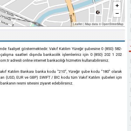
+
−
Leaflet
|
Map data ©
OpenStreetMap
sinde faaliyet göstermektedir. Vakıf Katılım Yüreğir şubesine 0 (850) 582-
e çalışma saatleri dışında bankacılık işlemleriniz için 0 (850) 202 1 202
.tr adresli online internet bankacılığı hizmetini kullanabilirsiniz.
n Vakıf Katılım Bankası banka kodu "210", Yüreğir şube kodu "180" olarak
lanılan (USD, EUR ve GBP) SWIFT / BIC kodu tüm Vakıf Katılım şubeleri için
bankanın resmi sitesini ziyaret edebilirsiniz.