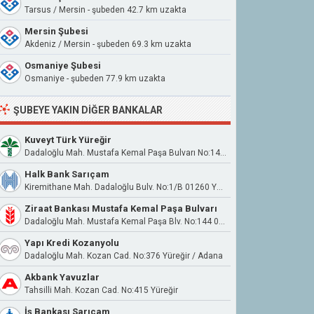
Tarsus / Mersin - şubeden 42.7 km uzakta
Mersin Şubesi
Akdeniz / Mersin - şubeden 69.3 km uzakta
Osmaniye Şubesi
Osmaniye - şubeden 77.9 km uzakta
ŞUBEYE YAKIN DIĞER BANKALAR
Kuveyt Türk Yüreğir
Dadaloğlu Mah. Mustafa Kemal Paşa Bulvarı No:146/1A Yüreğir/Adana
Halk Bank Sarıçam
Kiremithane Mah. Dadaloğlu Bulv. No:1/B 01260 Yüreğir
Ziraat Bankası Mustafa Kemal Paşa Bulvarı
Dadaloğlu Mah. Mustafa Kemal Paşa Blv. No:144 01240 Yüreğir Adana
Yapı Kredi Kozanyolu
Dadaloğlu Mah. Kozan Cad. No:376 Yüreğir / Adana
Akbank Yavuzlar
Tahsilli Mah. Kozan Cad. No:415 Yüreğir
İş Bankası Sarıçam