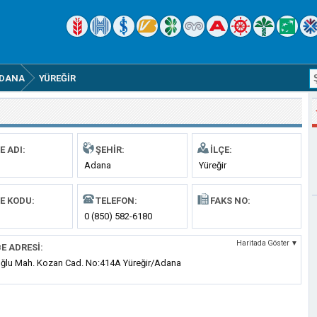
DANA
YÜREĞIR
E ADI:
ŞEHIR:
İLÇE:
Adana
Yüreğir
E KODU:
TELEFON:
FAKS NO:
0 (850) 582-6180
Haritada Göster ▼
E ADRESI:
ğlu Mah. Kozan Cad. No:414A Yüreğir/Adana