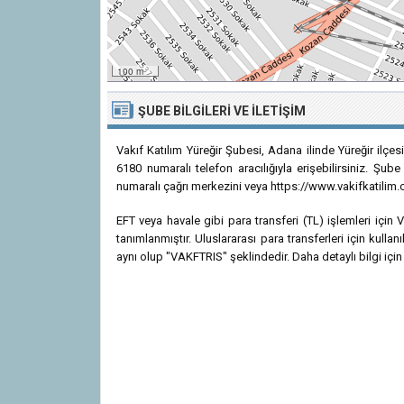
100 m
ŞUBE BILGILERI VE İLETIŞIM
Vakıf Katılım Yüreğir Şubesi, Adana ilinde Yüreğir ilçe
6180 numaralı telefon aracılığıyla erişebilirsiniz. Şub
numaralı çağrı merkezini veya https://www.vakifkatilim.com
EFT veya havale gibi para transferi (TL) işlemleri içi
tanımlanmıştır. Uluslararası para transferleri için kul
aynı olup "VAKFTRIS" şeklindedir. Daha detaylı bilgi için 