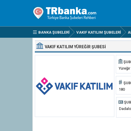
BANKA ŞUBELERI
VAKIF KATILIM ŞUBELERI
A
VAKIF KATILIM YÜREĞIR ŞUBESI
ŞUB
Yüreğir
ŞUB
180
ŞUB
Dadalo