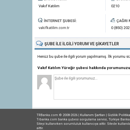
Vakıf Katılım
0210
İNTERNET ŞUBESI:
ÇAĞRI 
vakifkatilim.com.tr
0 (850) 202
ŞUBE
ILE İLGILI
YORUM VE ŞIKAYETLER
Henüz bu şube ile ilgili yorum yapılmamış. İlk yorumu si
Vakıf Katılım Yüreğir şubesi hakkında yorumunuzu
TRBanka.com © 2008-2026 |
Kullanım Şartları
|
Gizlilik
Politika
Trbanka.com banka şubesi sorgulama servisi, Türkiye Bankalar B
Siteyi kullanırken sorumluluk kullanıcıya aittir. Sitede kullanıl
aittir.