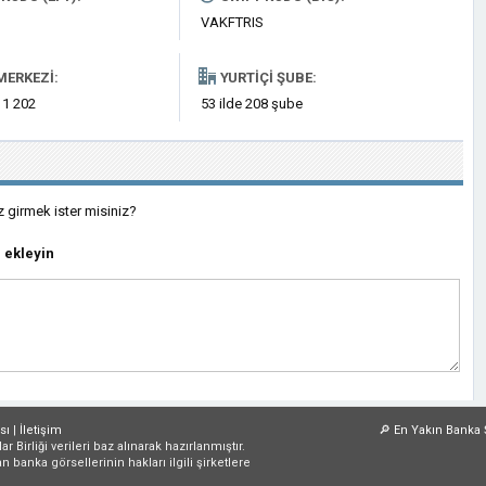
VAKFTRIS
MERKEZI:
YURTIÇI ŞUBE:
 1 202
53 ilde 208 şube
z girmek ister misiniz?
 ekleyin
sı
|
İletişim
🔎
En Yakın Banka 
irliği verileri baz alınarak hazırlanmıştır.
an banka görsellerinin hakları ilgili şirketlere