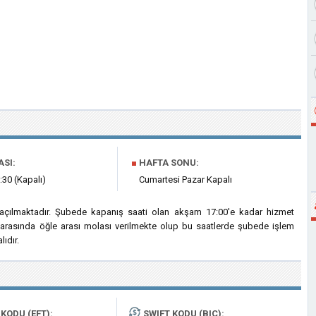
ASI:
■
HAFTA SONU:
:30 (Kapalı)
Cumartesi Pazar Kapalı
a açılmaktadır. Şubede kapanış saati olan akşam 17:00'e kadar hizmet
ri arasında öğle arası molası verilmekte olup bu saatlerde şubede işlem
ıdır.
KODU (EFT):
SWIFT KODU (BIC):