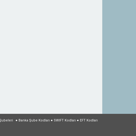
Şubeleri
●
Banka Şube Kodları
●
SWIFT Kodları
●
EFT Kodları