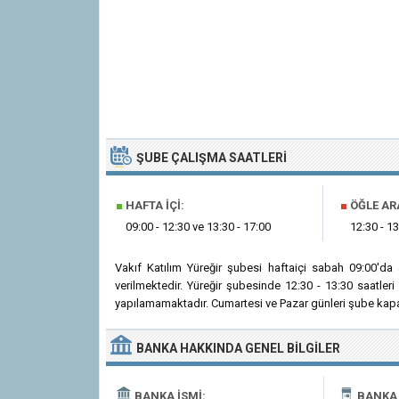
ŞUBE ÇALIŞMA SAATLERI
■
HAFTA İÇI:
■
ÖĞLE AR
09:00 - 12:30 ve 13:30 - 17:00
12:30 - 13
Vakıf Katılım Yüreğir şubesi haftaiçi sabah 09:00'd
verilmektedir. Yüreğir şubesinde 12:30 - 13:30 saatle
yapılamamaktadır. Cumartesi ve Pazar günleri şube kapal
BANKA
HAKKINDA
GENEL BILGILER
BANKA İSMI:
BANKA 