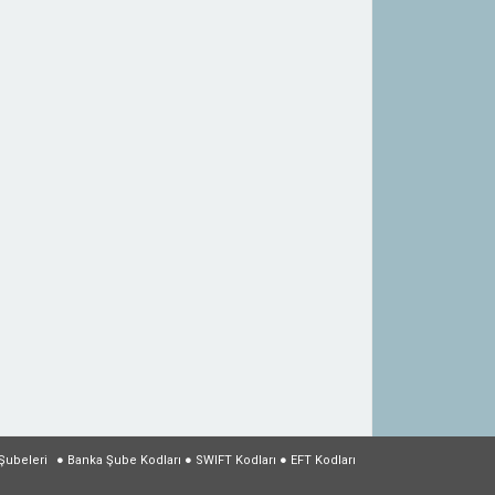
Şubeleri
●
Banka Şube Kodları
●
SWIFT Kodları
●
EFT Kodları