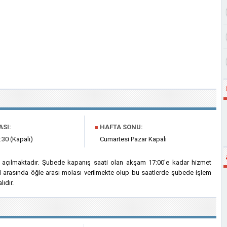
ASI:
■
HAFTA SONU:
:30 (Kapalı)
Cumartesi Pazar Kapalı
a açılmaktadır. Şubede kapanış saati olan akşam 17:00'e kadar hizmet
ri arasında öğle arası molası verilmekte olup bu saatlerde şubede işlem
ıdır.