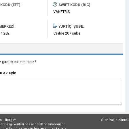
KODU (EFT):
SWIFT KODU (BIC):
VAKFTRIS
MERKEZI:
YURTIÇI ŞUBE:
 1 202
53 ilde 207 şube
z girmek ister misiniz?
u ekleyin
sı
|
İletişim
🔎
En Yakın Banka 
irliği verileri baz alınarak hazırlanmıştır.
an banka görsellerinin hakları ilgili şirketlere