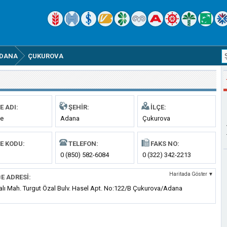
DANA
ÇUKUROVA
E ADI:
ŞEHIR:
İLÇE:
pe
Adana
Çukurova
E KODU:
TELEFON:
FAKS NO:
0 (850) 582-6084
0 (322) 342-2213
Haritada Göster ▼
E ADRESI:
alı Mah. Turgut Özal Bulv. Hasel Apt. No:122/B Çukurova/Adana