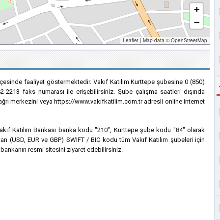
+
−
Leaflet
|
Map data ©
OpenStreetMap
çesinde faaliyet göstermektedir. Vakıf Katılım Kurttepe şubesine 0 (850)
2-2213 faks numarası ile erişebilirsiniz. Şube çalışma saatleri dışında
ağrı merkezini veya https://www.vakifkatilim.com.tr adresli online internet
n Vakıf Katılım Bankası banka kodu "210", Kurttepe şube kodu "84" olarak
lanılan (USD, EUR ve GBP) SWIFT / BIC kodu tüm Vakıf Katılım şubeleri için
bankanın resmi sitesini ziyaret edebilirsiniz.