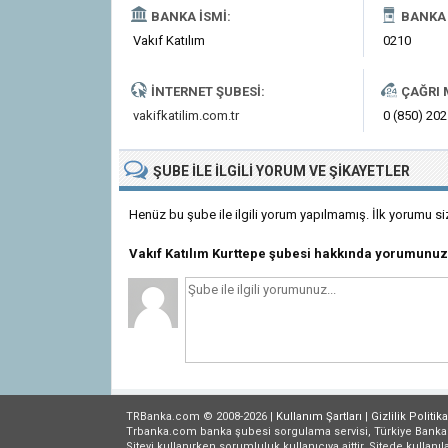
BANKA İSMI:
BANKA 
Vakıf Katılım
0210
İNTERNET ŞUBESI:
ÇAĞRI 
vakifkatilim.com.tr
0 (850) 202
ŞUBE
ILE İLGILI
YORUM VE ŞIKAYETLER
Henüz bu şube ile ilgili yorum yapılmamış. İlk yorumu si
Vakıf Katılım Kurttepe şubesi hakkında yorumunuz
TRBanka.com © 2008-2026 |
Kullanım Şartları
|
Gizlilik
Politika
Trbanka.com banka şubesi sorgulama servisi, Türkiye Bankalar B
Siteyi kullanırken sorumluluk kullanıcıya aittir. Sitede kullanıl