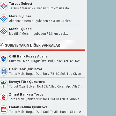
Tarsus Şubesi
Tarsus / Mersin - şubeden 38.2 km uzakta
Mersin Şubesi
Akdeniz / Mersin - şubeden 65.3 km uzakta
Mezitli Şubesi
Mezitli / Mersin - şubeden 76.3 km uzakta
ŞUBEYE YAKIN DIĞER BANKALAR
QNB Bank Kuzey Adana
Güzelyalı Mah. Turgut Özal Bul. Hasel Apt. Altı No:122/A
Halk Bank Çukurova
Toros Mah. Turgut Özal Bulv. 78182 Sok. İlsu Civan Apt. No:2 01000 Çukurova
Kuveyt Türk Çukurova
Turgut Özal Bulvarı No:163/A İlsu Civan Apt. Altı Çukurova/Adana
Ziraat Bankası Toros
Toros Mah. Şehitler Blv. No:103A 01170 Çukurova Adana
Emlak Katılım Çukurova
Toros Mah. Turgut Özal Cad. Tayibe Hanım Sitesi A Blok 187/A