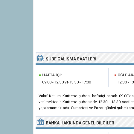
ŞUBE ÇALIŞMA SAATLERI
■
HAFTA İÇI:
■
ÖĞLE AR
09:00 - 12:30 ve 13:30 - 17:00
12:30 - 13
Vakıf Katılım Kurttepe şubesi haftaiçi sabah 09:00'd
verilmektedir. Kurttepe şubesinde 12:30 - 13:30 saatle
yapılamamaktadır. Cumartesi ve Pazar günleri şube kapal
BANKA
HAKKINDA
GENEL BILGILER