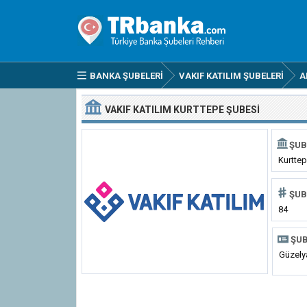
BANKA ŞUBELERI
VAKIF KATILIM ŞUBELERI
A
VAKIF KATILIM KURTTEPE ŞUBESI
ŞUB
Kurtte
ŞUB
84
ŞUB
Güzely