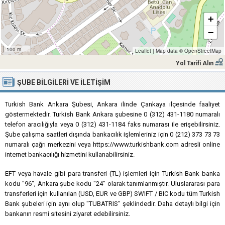
+
−
100 m
Leaflet
|
Map data ©
OpenStreetMap
Yol Tarifi Alın
ŞUBE BILGILERI VE İLETIŞIM
Turkish Bank Ankara Şubesi, Ankara ilinde Çankaya ilçesinde faaliyet
göstermektedir. Turkish Bank Ankara şubesine 0 (312) 431-1180 numaralı
telefon aracılığıyla veya 0 (312) 431-1184 faks numarası ile erişebilirsiniz.
Şube çalışma saatleri dışında bankacılık işlemleriniz için 0 (212) 373 73 73
numaralı çağrı merkezini veya https://www.turkishbank.com adresli online
internet bankacılığı hizmetini kullanabilirsiniz.
EFT veya havale gibi para transferi (TL) işlemleri için Turkish Bank banka
kodu "96", Ankara şube kodu "24" olarak tanımlanmıştır. Uluslararası para
transferleri için kullanılan (USD, EUR ve GBP) SWIFT / BIC kodu tüm Turkish
Bank şubeleri için aynı olup "TUBATRIS" şeklindedir. Daha detaylı bilgi için
bankanın resmi sitesini ziyaret edebilirsiniz.