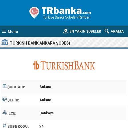
Menu
EN YAKIN ŞUBELER
ARAMA
TURKISH BANK ANKARA ŞUBESI
Ankara
ŞUBE ADI:
Ankara
ŞEHIR:
Çankaya
İLÇE:
24
ŞUBE KODU: