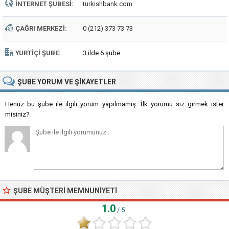
İNTERNET ŞUBESI:
turkishbank.com
ÇAĞRI MERKEZI:
0 (212) 373 73 73
YURTIÇI ŞUBE:
3 ilde 6 şube
ŞUBE
YORUM VE ŞIKAYETLER
Henüz bu şube ile ilgili yorum yapılmamış. İlk yorumu siz girmek ister
misiniz?
ŞUBE MÜŞTERI MEMNUNIYETI
1.0
/ 5